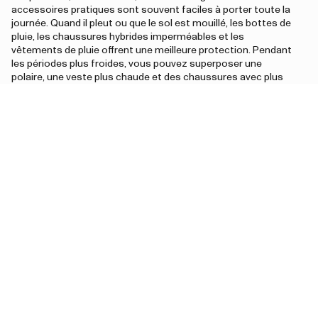
accessoires pratiques sont souvent faciles à porter toute la
journée. Quand il pleut ou que le sol est mouillé, les bottes de
pluie, les chaussures hybrides imperméables et les
vêtements de pluie offrent une meilleure protection. Pendant
les périodes plus froides, vous pouvez superposer une
polaire, une veste plus chaude et des chaussures avec plus
d’adhérence et de protection.
La collection homme Tretorn permet d’associer facilement
des produits fonctionnels à un style décontracté du
quotidien — pour les trajets, les promenades, les voyages ou
les moments passés dehors.
Questions fréquentes sur la collection homme Tretorn
Que trouve-t-on dans la collection homme Tretorn ?
La collection homme comprend notamment des vêtements
de pluie, des vestes, des bottes de pluie, des chaussures
hybrides et des accessoires pour le quotidien et les activités
en extérieur.
Que faut-il prendre en compte pour choisir les bons produits ?
Choisissez selon la météo, la saison et l’usage prévu. Les
modèles légers et confortables conviennent souvent aux