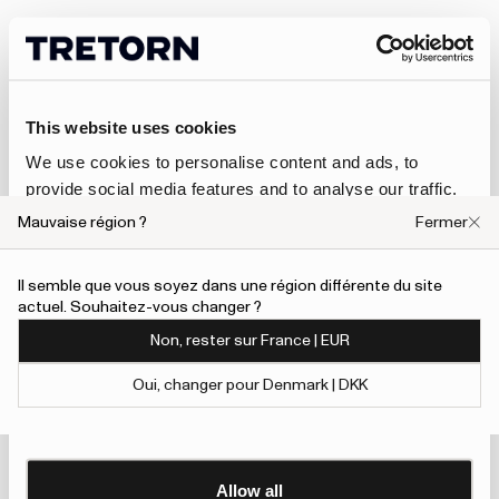
This website uses cookies
We use cookies to personalise content and ads, to
provide social media features and to analyse our traffic.
We also share information about your use of our site with
Mauvaise région ?
Fermer
our social media, advertising and analytics partners who
may combine it with other information that you’ve
Il semble que vous soyez dans une région différente du site
provided to them or that they’ve collected from your use
actuel. Souhaitez-vous changer ?
of their services.
Non, rester sur France | EUR
To give users more control over their data and ad
Oui, changer pour Denmark | DKK
personalisation, we have added a link to Google’s
Show details
Personalisation and Control page.
Learn more about Google’s Personalisation and
Control settings
here
Allow all