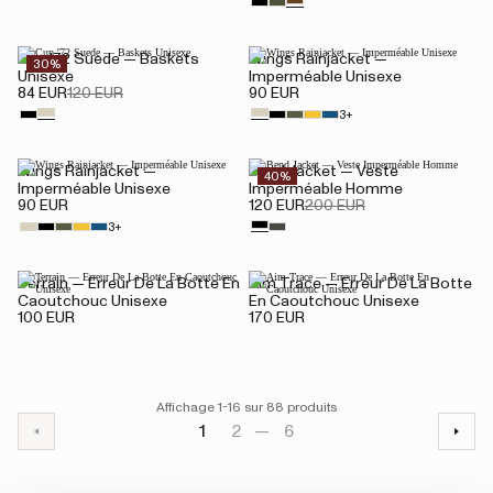
Cup '72 Suede — Baskets
Wings Rainjacket —
30%
Unisexe
Imperméable Unisexe
84 EUR
120 EUR
90 EUR
3+
Wings Rainjacket —
Bend Jacket — Veste
40%
Imperméable Unisexe
Imperméable Homme
90 EUR
120 EUR
200 EUR
3+
Terrain — Erreur De La Botte En
Aim Trace — Erreur De La Botte
Caoutchouc Unisexe
En Caoutchouc Unisexe
100 EUR
170 EUR
Affichage 1-16 sur 88 produits
1
2
6