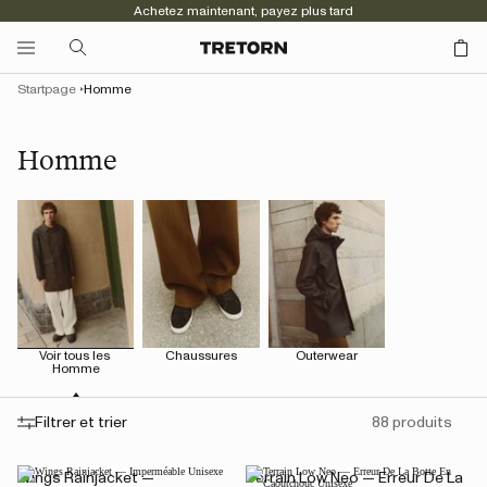
Achetez maintenant, payez plus tard
Startpage
Homme
Homme
Voir tous les 
Chaussures
Outerwear
Homme
Filtrer et trier
88 produits
Wings Rainjacket —
Terrain Low Neo — Erreur De La