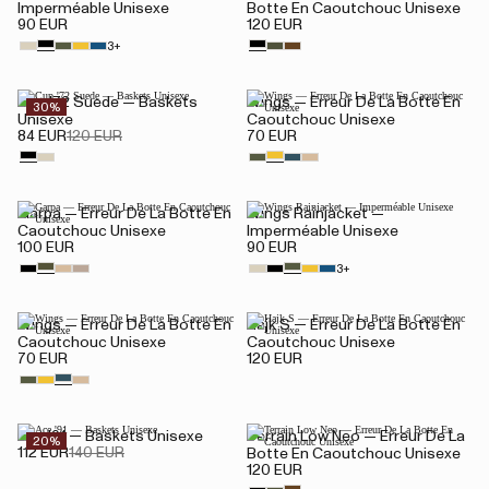
Imperméable Unisexe
Botte En Caoutchouc Unisexe
90 EUR
120 EUR
3+
Cup '72 Suede — Baskets
Wings — Erreur De La Botte En
30%
Unisexe
Caoutchouc Unisexe
84 EUR
120 EUR
70 EUR
Garpa — Erreur De La Botte En
Wings Rainjacket —
Caoutchouc Unisexe
Imperméable Unisexe
100 EUR
90 EUR
3+
Wings — Erreur De La Botte En
Hajk S — Erreur De La Botte En
Caoutchouc Unisexe
Caoutchouc Unisexe
70 EUR
120 EUR
Ace '91 — Baskets Unisexe
Terrain Low Neo — Erreur De La
20%
112 EUR
140 EUR
Botte En Caoutchouc Unisexe
120 EUR