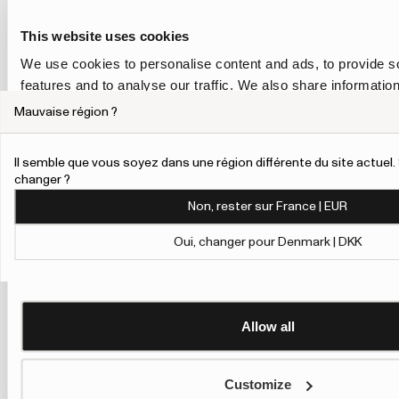
This website uses cookies
We use cookies to personalise content and ads, to provide s
features and to analyse our traffic. We also share informatio
our site with our social media, advertising and analytics pa
Mauvaise région ?
combine it with other information that you’ve provided to them
collected from your use of their services.
Il semble que vous soyez dans une région différente du site actue
changer ?
To give users more control over their data and ad personalis
Non, rester sur France | EUR
added a link to Google’s Personalisation and Control page.
Learn more about Google’s Personalisation and Control 
Oui, changer pour Denmark | DKK
Allow all
Customize