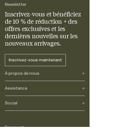
Newsletter
Inscrivez-vous et bénéficiez
de 10 % de réduction + des
offres exclusives et les
dernières nouvelles sur les
nouveaux arrivages.
Inscrivez-vous maintenant
À propos de nous
Assistance
Notre héritage
Journals
Carrière
Social
FAQs
Livraison
Retours
Instagram
Réclamations
TikTok
Paiement
Contact
Facebook