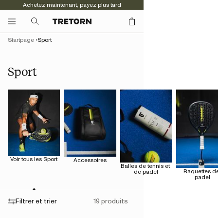
Achetez maintenant, payez plus tard
Startpage
Sport
Sport
Voir tous les Sport
Accessoires
Balles de tennis et 
Raquettes de
de padel
padel
Filtrer et trier
19 produits