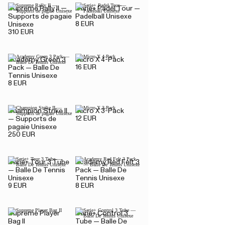
Supreme Rally II —
Serie+ Padel Tour —
Supports de pagaie
Padelball Unisexe
8 EUR
Unisexe
310 EUR
Academy Green 3
Micro X 4-Pack
16 EUR
Pack — Balle De
Tennis Unisexe
8 EUR
Champion Strike II
Micro X 3-Pack
12 EUR
— Supports de
pagaie Unisexe
250 EUR
Serie+ Tour 3 Tube
Academy Red Felt 3
— Balle De Tennis
Pack — Balle De
Unisexe
Tennis Unisexe
9 EUR
8 EUR
Supreme Player
Serie+ Control 3
Bag II
Tube — Balle De