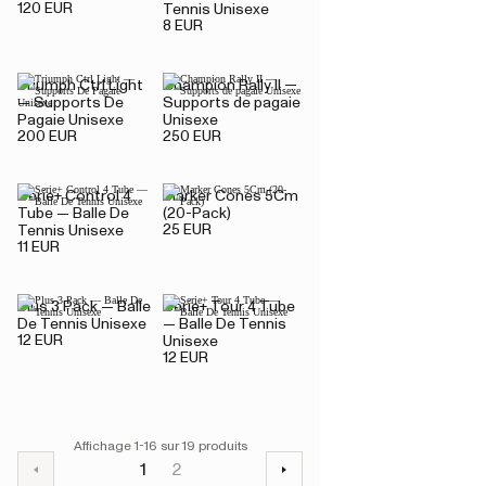
120 EUR
Tennis Unisexe
8 EUR
Triumph Ctrl Light
Champion Rally II —
— Supports De
Supports de pagaie
Pagaie Unisexe
Unisexe
200 EUR
250 EUR
Serie+ Control 4
Marker Cones 5Cm
Tube — Balle De
(20-Pack)
25 EUR
Tennis Unisexe
11 EUR
Plus 3 Pack — Balle
Serie+ Tour 4 Tube
De Tennis Unisexe
— Balle De Tennis
12 EUR
Unisexe
12 EUR
Affichage 1-16 sur 19 produits
1
2