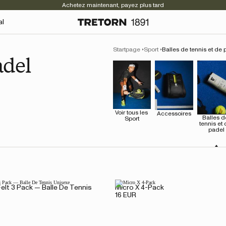
Achetez maintenant, payez plus tard
al
Startpage
Sport
Balles de tennis et de 
adel
Voir tous les 
Accessoires
Balles de
Sport
tennis et 
padel
lt 3 Pack — Balle De Tennis
Micro X 4-Pack
16 EUR