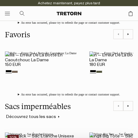
Achetez maintenant, payez plus tard
An error has occurred, please try to refresh the page or contact customer support.
Favoris
Halla — Erreur De La Botte En
Yun — Erreur De La Bot
Caoutchouc La Dame
La Dame
150 EUR
180 EUR
An error has occurred, please try to refresh the page or contact customer support.
Sacs imperméables
Découvrez tous les sacs
Waistpack — Sac Étanche Unisexe
Wings Big Tote — Sac É
30%