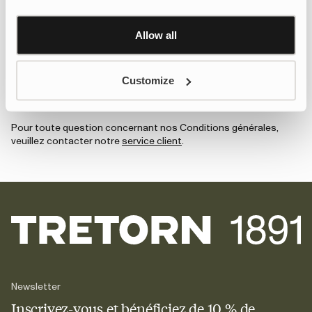
le service client.
Learn more about Google’s Personalisation and
MODIFICATIONS DES PRÉSENTES CONDITIONS GÉNÉRALES
Control settings
here
Allow all
Nous nous réservons le droit de modifier les présentes
Conditions générales à tout moment. Toute modification
apportée par Tretorn sera publiée ici et prendra effet
Customize
immédiatement. Nous vous conseillons donc de consulter
régulièrement nos Conditions générales afin de prendre
connaissance des modifications.
Pour toute question concernant nos Conditions générales,
veuillez contacter notre
service client
.
Newsletter
Inscrivez-vous et bénéficiez de 10 % de