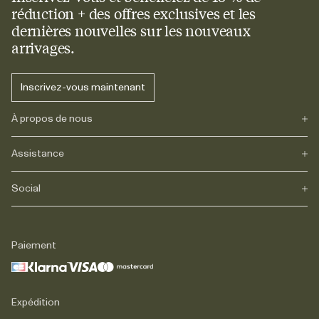
réduction + des offres exclusives et les
dernières nouvelles sur les nouveaux
arrivages.
Inscrivez-vous maintenant
À propos de nous
Assistance
Notre héritage
Journals
Carrière
Social
FAQs
Livraison
Retours
Instagram
Réclamations
TikTok
Paiement
Contact
Facebook
Légal
LinkedIn
Expédition