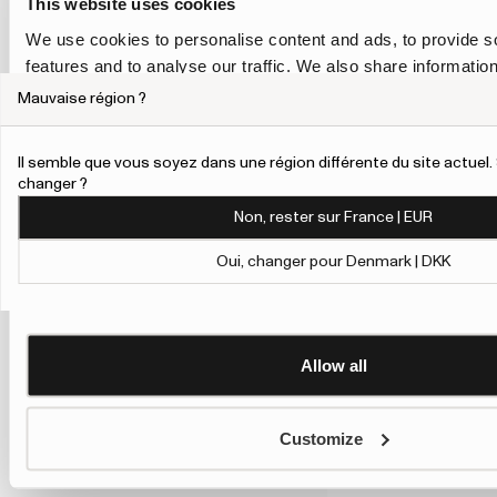
This website uses cookies
We use cookies to personalise content and ads, to provide s
features and to analyse our traffic. We also share informatio
our site with our social media, advertising and analytics pa
Mauvaise région ?
combine it with other information that you’ve provided to them
collected from your use of their services.
Il semble que vous soyez dans une région différente du site actue
changer ?
To give users more control over their data and ad personalis
Non, rester sur France | EUR
added a link to Google’s Personalisation and Control page.
Learn more about Google’s Personalisation and Control 
Oui, changer pour Denmark | DKK
Allow all
Customize