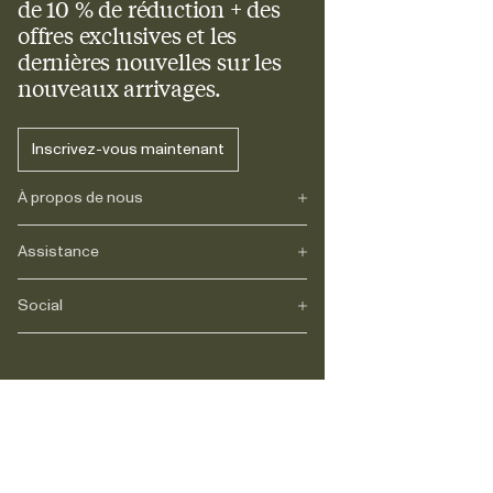
de 10 % de réduction + des
offres exclusives et les
dernières nouvelles sur les
nouveaux arrivages.
Inscrivez-vous maintenant
À propos de nous
Assistance
Notre héritage
Journals
Carrière
Social
FAQs
Livraison
Retours
Instagram
Réclamations
TikTok
Paiement
Contact
Facebook
Légal
LinkedIn
Expédition