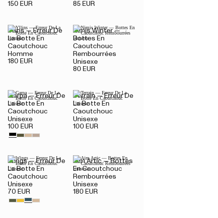
150 EUR
85 EUR
Yllins — Erreur De
Nimis Winter —
La Botte En
Bottes En
Caoutchouc
Caoutchouc
Homme
Rembourrées
180 EUR
Unisexe
80 EUR
Garpa — Erreur De
Terrain — Erreur De
La Botte En
La Botte En
Caoutchouc
Caoutchouc
Unisexe
Unisexe
100 EUR
100 EUR
Wings — Erreur De
Aim Artic — Bottes
La Botte En
En Caoutchouc
Caoutchouc
Rembourrées
Unisexe
Unisexe
70 EUR
180 EUR