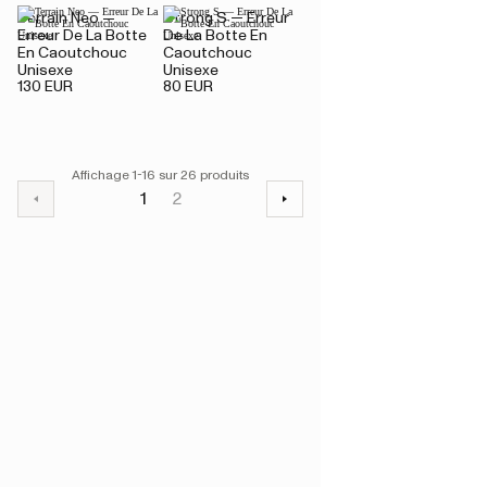
Terrain Neo —
Strong S — Erreur
Erreur De La Botte
De La Botte En
En Caoutchouc
Caoutchouc
Unisexe
Unisexe
130 EUR
80 EUR
Affichage 1-16 sur 26 produits
1
2