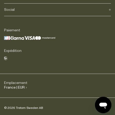
Journals
Carrière
Social
FAQs
Livraison
Retours
Instagram
Réclamations
TikTok
Paiement
Contact
Facebook
Légal
LinkedIn
Expédition
Emplacement
France | EUR
© 2026 Tretorn Sweden AB