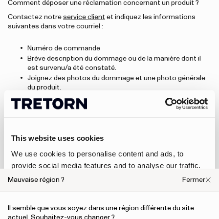
Comment déposer une réclamation concernant un produit ?
Contactez notre
service client
et indiquez les informations
suivantes dans votre courriel :
Numéro de commande
Brève description du dommage ou de la manière dont il
est survenu/a été constaté.
Joignez des photos du dommage et une photo générale
du produit.
MODIFICATIONS DES PRÉSENTES CONDITIONS GÉNÉRALES
Nous nous réservons le droit de modifier les présentes
Conditions générales à tout moment. Toute modification
This website uses cookies
apportée par Tretorn prévaudra sur les Conditions générales
précédentes. Toute modification apportée aux présentes
We use cookies to personalise content and ads, to
Conditions générales par Tretorn sera publiée ici et prendra
provide social media features and to analyse our traffic.
effet immédiatement. Nous conseillons donc aux utilisateurs de
ce site web de consulter régulièrement nos Conditions
We also share information about your use of our site with
Mauvaise région ?
Fermer
générales afin de prendre connaissance des modifications.
our social media, advertising and analytics partners who
Pour toute question concernant nos Conditions générales,
may combine it with other information that you’ve
veuillez contacter notre
service client
.
Il semble que vous soyez dans une région différente du site
provided to them or that they’ve collected from your use
actuel. Souhaitez-vous changer ?