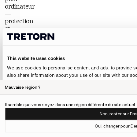
ordinateur
—
protection
et
style
au
quotidien
Gardez votre
This website uses cookies
technologie
We use cookies to personalise content and ads, to provide so
en sécurité
avec style
also share information about your use of our site with our so
grâce à nos
may combine it with other information that you’ve provided to
sacs et
Mauvaise région ?
their services.
housses pour
ordinateur
imperméables.
To give users more control over their data and ad personalis
Il semble que vous soyez dans une région différente du site actue
Personalisation and Control page.
Dans cette
Non, rester sur Fra
catégorie, vous
Learn more about Google’s Personalisation and Control 
trouverez un
Oui, changer pour De
large choix de
housses et