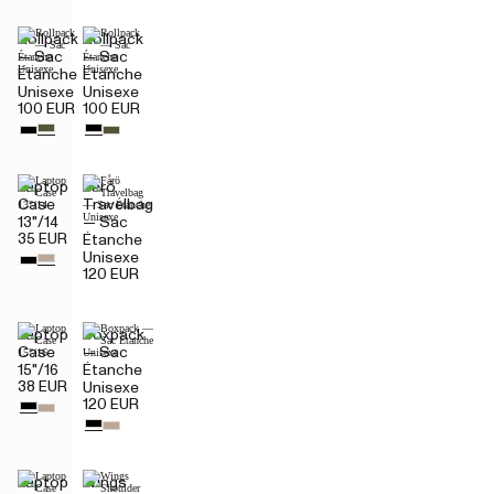
Rollpack
Rollpack
— Sac
— Sac
Étanche
Étanche
Unisexe
Unisexe
100 EUR
100 EUR
Laptop
Fårö
Case
Travelbag
13"/14
— Sac
35 EUR
Étanche
Unisexe
120 EUR
Laptop
Boxpack
Case
— Sac
15"/16
Étanche
38 EUR
Unisexe
120 EUR
Laptop
Wings