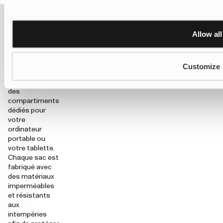
sacs pour
ordinateur dans
différents
Allow all
modèles, tels
que des sacs à
dos et des
sacs de week-
Customize
end, tous
conçus avec
des
compartiments
dédiés pour
votre
ordinateur
portable ou
votre tablette.
Chaque sac est
fabriqué avec
des matériaux
imperméables
et résistants
aux
intempéries