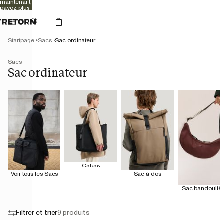
maintenant,
payez plus
tard
Startpage
Sacs
Sac ordinateur
Sacs
Sac ordinateur
Cabas
Voir tous les Sacs
Sac à dos
Sac bandouli
Filtrer et trier
9 produits