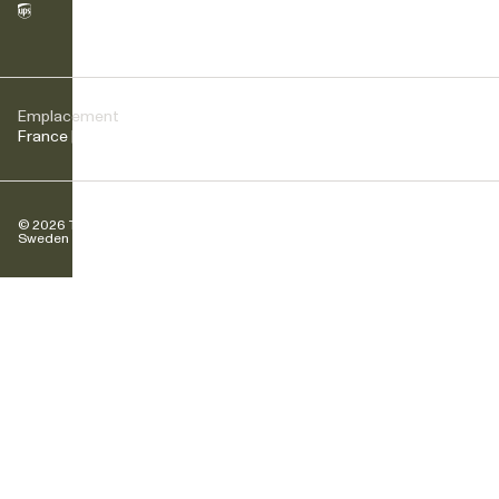
Emplacement
France | EUR
© 2026 Tretorn
Sweden AB