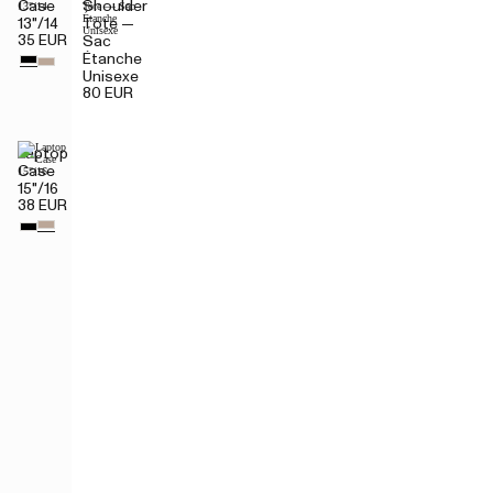
Case
Shoulder
13"/14
Tote —
35 EUR
Sac
Étanche
Unisexe
80 EUR
Laptop
Case
15"/16
38 EUR