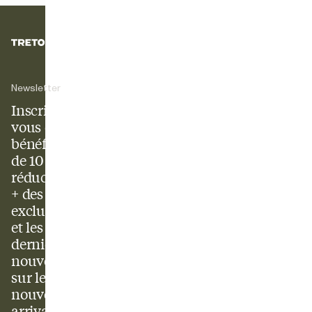
Newsletter
Inscrivez-
vous et
bénéficiez
de 10 % de
réduction
+ des offres
exclusives
et les
dernières
nouvelles
sur les
nouveaux
arrivages.