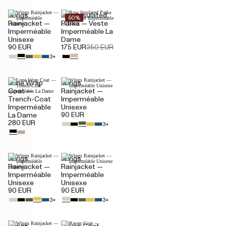
Wings
Row Insulated
50%
Rainjacket —
Parka — Veste
Imperméable
Imperméable La
Unisexe
Dame
90 EUR
175 EUR
350 EUR
3+
Lone Wrap
Wings
Coat —
Rainjacket —
Trench-Coat
Imperméable
Imperméable
Unisexe
90 EUR
La Dame
280 EUR
3+
Wings
Wings
Rainjacket —
Rainjacket —
Imperméable
Imperméable
Unisexe
Unisexe
90 EUR
90 EUR
3+
3+