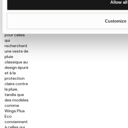
Allow all
Wings
Rainjacket
est l’une des
options les
Customize
plus connues
de Tretorn
pour celles
qui
recherchent
une veste de
pluie
classique au
design épuré
et à la
protection
claire contre
la pluie,
tandis que
des modèles
comme
Wings Plus
Eco
conviennent
à celles qui