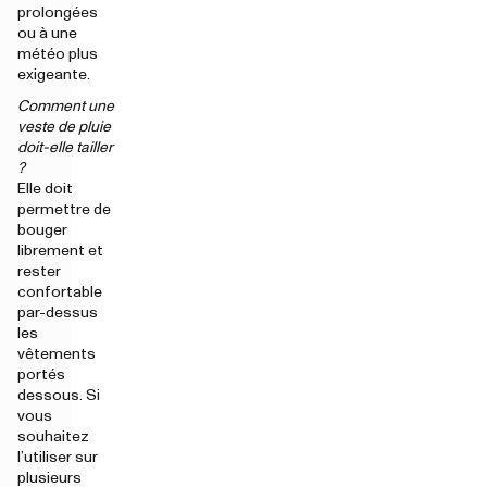
prolongées
ou à une
météo plus
exigeante.
Comment une
veste de pluie
doit-elle tailler
?
Elle doit
permettre de
bouger
librement et
rester
confortable
par-dessus
les
vêtements
portés
dessous. Si
vous
souhaitez
l’utiliser sur
plusieurs