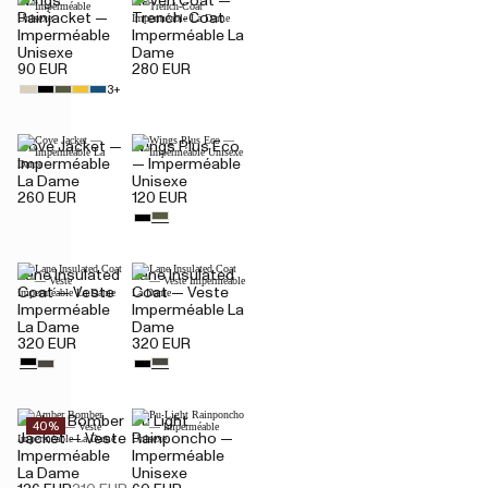
Wings
Raven Coat —
Rainjacket —
Trench-Coat
Imperméable
Imperméable La
Unisexe
Dame
90 EUR
280 EUR
3+
Cove Jacket —
Wings Plus Eco
Imperméable
— Imperméable
La Dame
Unisexe
260 EUR
120 EUR
Lane Insulated
Lane Insulated
Coat — Veste
Coat — Veste
Imperméable
Imperméable La
La Dame
Dame
320 EUR
320 EUR
Amber Bomber
Pu Light
40%
Jacket — Veste
Rainponcho —
Imperméable
Imperméable
La Dame
Unisexe