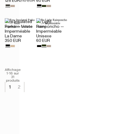
126 EUR
210 EUR
60 EUR
Row Insulated
Pu Light
Parka — Veste
Rainponcho —
Imperméable
Imperméable
La Dame
Unisexe
350 EUR
60 EUR
Affichage
1-16 sur
31
produits
1
2