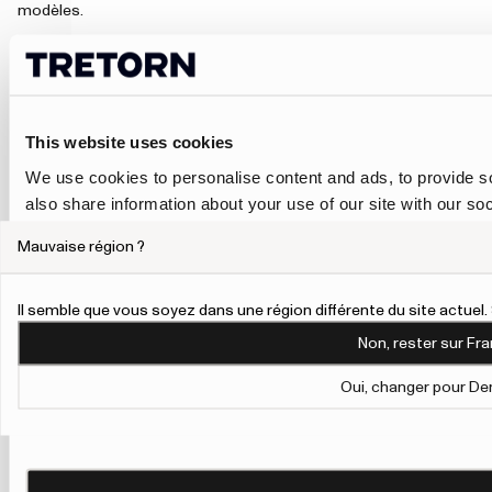
modèles.
Pour la ville
et le
quotidien,
une veste de
pluie légère à
This website uses cookies
porter par-
dessus vos
We use cookies to personalise content and ads, to provide so
vêtements
also share information about your use of our site with our so
habituels est
may combine it with other information that you’ve provided to
souvent un
Mauvaise région ?
bon choix.
their services.
Pour les
longues
To give users more control over their data and ad personalis
Il semble que vous soyez dans une région différente du site actue
promenades,
Personalisation and Control page.
le vélo ou les
Non, rester sur Fra
jours de pluie
Learn more about Google’s Personalisation and Control 
plus intense,
Oui, changer pour De
un modèle
plus
protecteur
peut être
plus adapté.