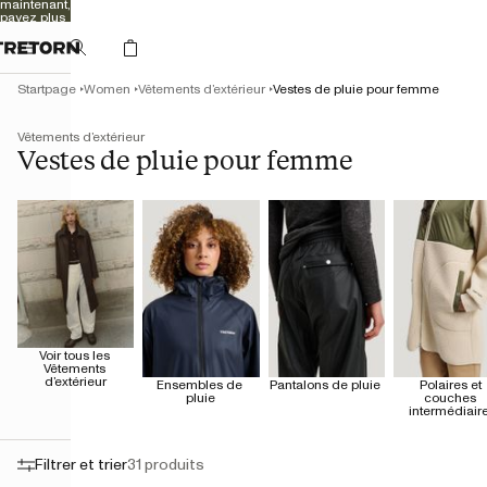
maintenant,
payez plus
tard
Startpage
Women
Vêtements d’extérieur
Vestes de pluie pour femme
Vêtements d’extérieur
Vestes de pluie pour femme
Voir tous les 
Vêtements 
d’extérieur
Ensembles de 
Pantalons de pluie 
Polaires et 
pluie
couches 
intermédiair
Filtrer et trier
31 produits