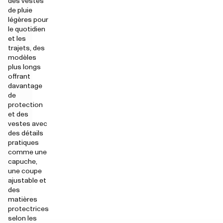
des vestes
de pluie
légères pour
le quotidien
et les
trajets, des
modèles
plus longs
offrant
davantage
de
protection
et des
vestes avec
des détails
pratiques
comme une
capuche,
une coupe
ajustable et
des
matières
protectrices
selon les