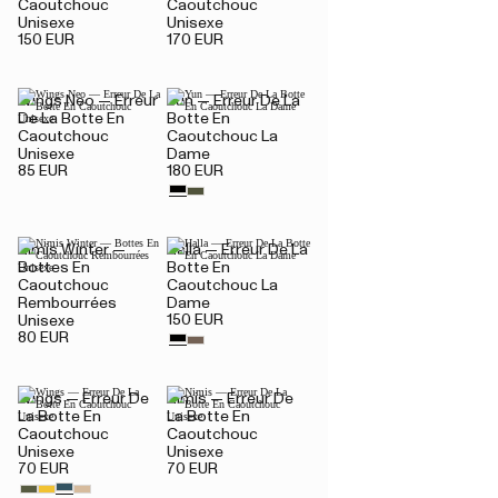
Caoutchouc
Caoutchouc
Unisexe
Unisexe
150 EUR
170 EUR
Wings Neo — Erreur
Yun — Erreur De La
De La Botte En
Botte En
Caoutchouc
Caoutchouc La
Unisexe
Dame
85 EUR
180 EUR
Nimis Winter —
Halla — Erreur De La
Bottes En
Botte En
Caoutchouc
Caoutchouc La
Rembourrées
Dame
150 EUR
Unisexe
80 EUR
Wings — Erreur De
Nimis — Erreur De
La Botte En
La Botte En
Caoutchouc
Caoutchouc
Unisexe
Unisexe
70 EUR
70 EUR