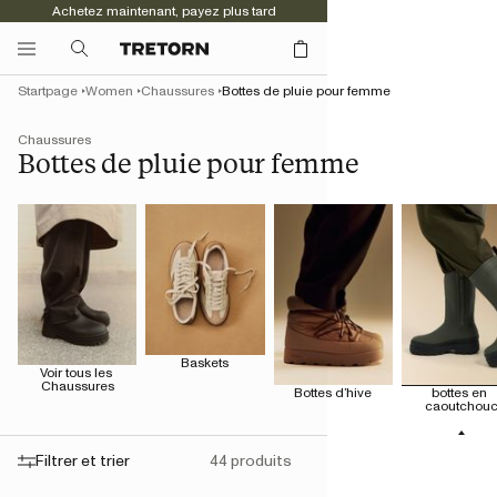
Achetez maintenant, payez plus tard
Startpage
Women
Chaussures
Bottes de pluie pour femme
Chaussures
Bottes de pluie pour femme
Baskets
Voir tous les 
Chaussures
Bottes d’hive
bottes en 
caoutchou
Filtrer et trier
44 produits