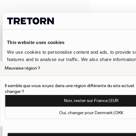
This website uses cookies
We use cookies to personalise content and ads, to provide s
features and to analyse our traffic. We also share informatio
our site with our social media, advertising and analytics pa
Mauvaise région ?
combine it with other information that you’ve provided to them
collected from your use of their services.
Il semble que vous soyez dans une région différente du site actue
changer ?
To give users more control over their data and ad personalis
Non, rester sur France | EUR
added a link to Google’s Personalisation and Control page.
Learn more about Google’s Personalisation and Control 
Oui, changer pour Denmark | DKK