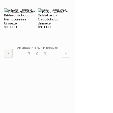
Aim Artic — Bottes
Hajk S — Erreur De
En Caoutchouc
La Botte En
Rembourrées
Caoutchouc
Unisexe
Unisexe
180 EUR
120 EUR
Affichage 1-16 sur 44 produits
1
2
3