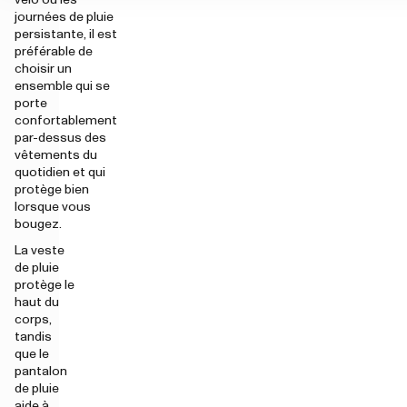
vélo ou les
journées de pluie
persistante, il est
préférable de
choisir un
ensemble qui se
porte
confortablement
par-dessus des
vêtements du
quotidien et qui
protège bien
lorsque vous
bougez.
La veste
de pluie
protège le
haut du
corps,
tandis
que le
pantalon
de pluie
aide à