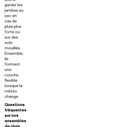
garder les
jambes au
sec en
cas de
pluie plus
forte ou
sur des
sols
mouillés.
Ensemble,
ils
forment
une
couche
flexible
lorsque la
météo
change.
Questions
fréquentes
sur nos
ensembles
de pluie