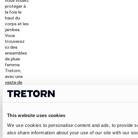
vous voulez
protéger à
la fois le
haut du
corps et les
jambes.
Vous
trouverez
ici des
ensembles
de pluie
femme
Tretorn,
avec une
veste de
pluie
et un
pantalon de
pluie
conçus
pour
This website uses cookies
fonctionner
ensemble
We use cookies to personalise content and ads, to provide so
sous la
also share information about your use of our site with our so
pluie, dans