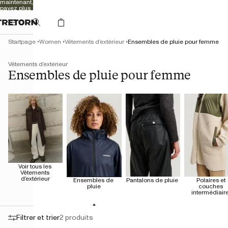
maintenant,
payez plus
tard
Startpage
Women
Vêtements d’extérieur
Ensembles de pluie pour femme
Vêtements d’extérieur
Ensembles de pluie pour femme
Voir tous les 
Vêtements 
d’extérieur
Ensembles de 
Pantalons de pluie 
Polaires et 
pluie
couches 
intermédiair
Filtrer et trier
2 produits