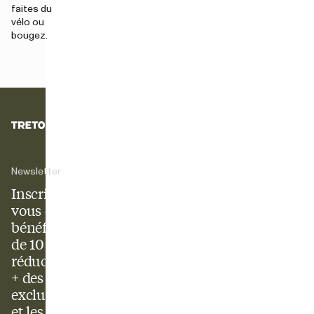
faites du
vélo ou
bougez.
Newsletter
Inscrivez-
vous et
bénéficiez
de 10 % de
réduction
+ des offres
exclusives
et les