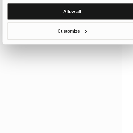
Affichage 1-16 sur 75 produits
settings
here
1
2
5
Allow all
Customize