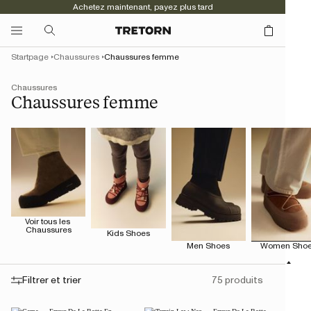
Achetez maintenant, payez plus tard
Startpage
Chaussures
Chaussures femme
Chaussures
Chaussures femme
Voir tous les 
Chaussures
Kids Shoes
Men Shoes
Women Sho
Filtrer et trier
75 produits