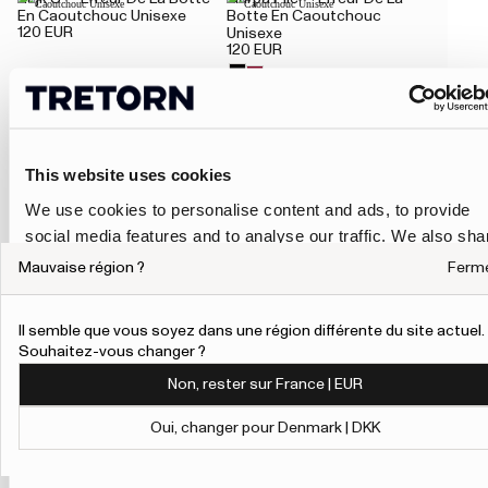
En Caoutchouc Unisexe
Botte En Caoutchouc
120 EUR
Unisexe
120 EUR
Aim Artic — Bottes En
Cup '72 — Baskets Unisexe
30%
70 EUR
100 EUR
Caoutchouc Rembourrées
Unisexe
This website uses cookies
180 EUR
We use cookies to personalise content and ads, to provide
social media features and to analyse our traffic. We also sha
Ace '91 — Baskets Unisexe
Skanör — Erreur De La Botte
20%
112 EUR
140 EUR
En Caoutchouc La Dame
information about your use of our site with our social media,
Mauvaise région ?
Ferm
100 EUR
advertising and analytics partners who may combine it with
other information that you’ve provided to them or that they’ve
Il semble que vous soyez dans une région différente du site actuel.
collected from your use of their services.
Aim Trace — Erreur De La
Sarek 72 — Erreur De La
Souhaitez-vous changer ?
Botte En Caoutchouc
Botte En Caoutchouc
Non, rester sur France | EUR
Unisexe
Unisexe
To give users more control over their data and ad
170 EUR
150 EUR
personalisation, we have added a link to Google’s
Oui, changer pour Denmark | DKK
Personalisation and Control page.
Show details
Learn more about Google’s Personalisation and Control