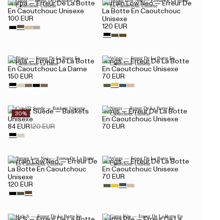
Garpa — Erreur De La Botte
Terrain Low Neo — Erreur De
En Caoutchouc Unisexe
La Botte En Caoutchouc
100 EUR
Unisexe
120 EUR
Blasia — Erreur De La Botte
Wings — Erreur De La Botte
En Caoutchouc La Dame
En Caoutchouc Unisexe
150 EUR
70 EUR
Cup '72 Suede — Baskets
Nimis — Erreur De La Botte
30%
Unisexe
En Caoutchouc Unisexe
84 EUR
120 EUR
70 EUR
Terrain Low Neo — Erreur De
Wings — Erreur De La Botte
La Botte En Caoutchouc
En Caoutchouc Unisexe
70 EUR
Unisexe
120 EUR
Hajk S — Erreur De La Botte
Garpa Pile — Erreur De La