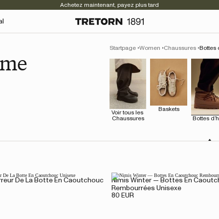
Achetez maintenant, payez plus tard
al
Startpage
Women
Chaussures
Bottes
mme
Baskets
Voir tous les 
Chaussures
Bottes d’h
rreur De La Botte En Caoutchouc
Nimis Winter — Bottes En Caout
Rembourrées Unisexe
80 EUR