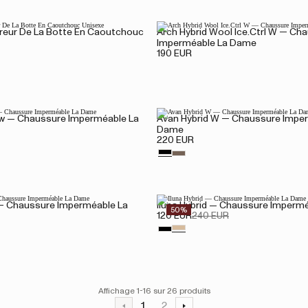
rreur De La Botte En Caoutchouc
Arch Hybrid Wool Ice.Ctrl W — Ch
Imperméable La Dame
190 EUR
ow — Chaussure Imperméable La
Avan Hybrid W — Chaussure Impe
Dame
220 EUR
 — Chaussure Imperméable La
Iluna Hybrid — Chaussure Imperm
50%
120 EUR
240 EUR
Affichage 1-16 sur 26 produits
1
2