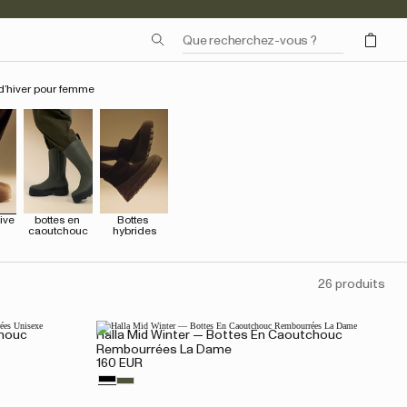
 d’hiver pour femme
ive
bottes en 
Bottes 
caoutchouc
hybrides
26 produits
chouc
Halla Mid Winter — Bottes En Caoutchouc
Rembourrées La Dame
160 EUR