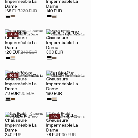
Imperméable La
Imperméable La
Dame
Dame
165 EUR
220 EUR
140 EUR
Iluna Hybrid —
Anchor Hybrid W —
50%
Chaussure
Chaussure
Imperméable La
Imperméable La
Dame
Dame
120 EUR
240 EUR
300 EUR
Alunda Hybrid —
Cela Hybrid W —
40%
Chaussure
Chaussure
Imperméable La
Imperméable La
Dame
Dame
78 EUR
130 EUR
180 EUR
Iluna Hybrid —
Alunda Hybrid —
40%
Chaussure
Chaussure
Imperméable La
Imperméable La
Dame
Dame
240 EUR
78 EUR
130 EUR