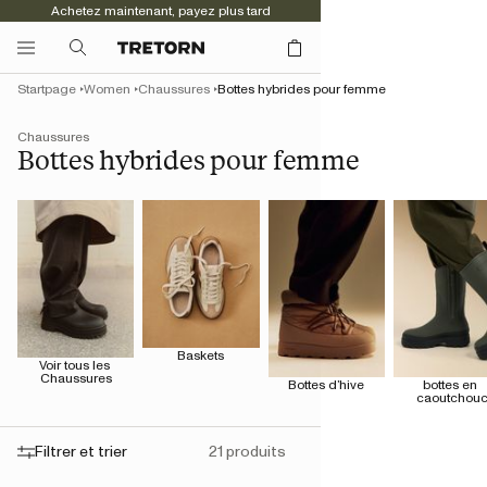
Achetez maintenant, payez plus tard
Startpage
Women
Chaussures
Bottes hybrides pour femme
Chaussures
Bottes hybrides pour femme
Baskets
Voir tous les 
Chaussures
Bottes d’hive
bottes en 
caoutchou
Filtrer et trier
21 produits