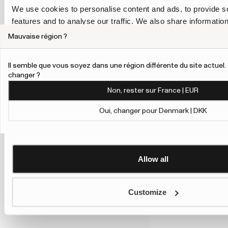
We use cookies to personalise content and ads, to provide s
features and to analyse our traffic. We also share informatio
our site with our social media, advertising and analytics pa
Mauvaise région ?
combine it with other information that you’ve provided to them
collected from your use of their services.
Il semble que vous soyez dans une région différente du site actue
changer ?
To give users more control over their data and ad personalis
Non, rester sur France | EUR
added a link to Google’s Personalisation and Control page.
Learn more about Google’s Personalisation and Control 
Oui, changer pour Denmark | DKK
Allow all
Customize