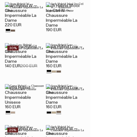
Avan Hybrid W —
Arch Hybrid Wool
Chaussure
Ice.Ctrl W —
Imperméable La
Chaussure
Dame
Imperméable La
220 EUR
Dame
190 EUR
Asto Low Hybrid —
Aspa Hybrid Low —
30%
Chaussure
Chaussure
Imperméable La
Imperméable La
Dame
Dame
140 EUR
200 EUR
160 EUR
Garpa Hybrid —
Aspa Hybrid Low —
Chaussure
Chaussure
Imperméable
Imperméable La
Unisexe
Dame
160 EUR
160 EUR
Avan Hybrid W —
Arch Hybrid W —
25%
Chaussure
Chaussure