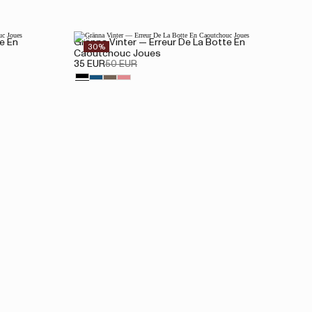
e En
Gränna Vinter — Erreur De La Botte En
30%
Caoutchouc Joues
35 EUR
50 EUR