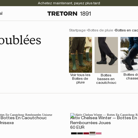
Achetez maintenant, payez plus tard
al
Startpage
Bottes de pluie
Bottes en ca
oublées
Bottes de
Voir tous les 
Bottes 
chass
Bottes de 
basses en 
pluie
caoutchouc
— Bottes En Caoutchouc
Aktiv Chelsea Winter — Bottes E
nisexe
Rembourrées Joues
60 EUR