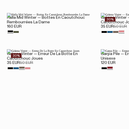
Halla Mid Winter — Bottes En Caoutchouc
Gränna Vinter 
30%
Rembourrées La Dame
Caoutchouc J
160 EUR
35 EUR
50 EUR
Gränna Vinter — Erreur De La Botte En
Garpa Pile — E
30%
Caoutchouc Joues
Unisexe
35 EUR
50 EUR
120 EUR