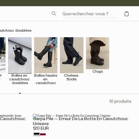
outchouc doublées
Clogs
 
Bottes en 
Bottes hautes 
Chelsea 
e
caoutchouc 
en 
Boots
doublées
caoutchouc
10 produits
n Caoutchouc
Garpa Pile — Erreur De La Botte En Caoutchouc
Unisexe
120 EUR