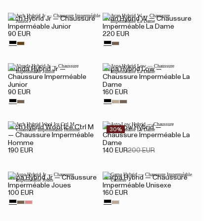
Arch Hybrid Jr — Chaussure
Avan Hybrid W — Chaussure
Imperméable Junior
Imperméable La Dame
90 EUR
220 EUR
Alunda Hybrid Jr —
Aspa Hybrid Low —
Chaussure Imperméable
Chaussure Imperméable La
Junior
Dame
90 EUR
160 EUR
Arch Hybrid Wool Ice.Ctrl M
Asto Low Hybrid —
30%
— Chaussure Imperméable
Chaussure Imperméable La
Homme
Dame
190 EUR
140 EUR
200 EUR
Aspa Hybrid Jr — Chaussure
Garpa Hybrid — Chaussure
Imperméable Joues
Imperméable Unisexe
100 EUR
160 EUR