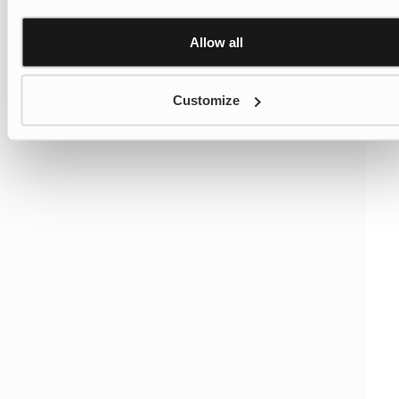
settings
here
Affichage 1-16 sur 42 produits
1
2
3
Allow all
Customize