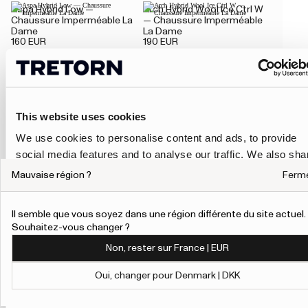
Aspa Hybrid Low —
Arch Hybrid Wool Ice.Ctrl W
Chaussure Imperméable La
— Chaussure Imperméable
Dame
La Dame
160 EUR
190 EUR
Avan Hybrid W — Chaussure
Avan Hybrid M — Chaussure
25%
25%
Imperméable La Dame
Imperméable Homme
165 EUR
220 EUR
165 EUR
220 EUR
This website uses cookies
We use cookies to personalise content and ads, to provide
social media features and to analyse our traffic. We also sha
Lunar Hybrid — Chaussure
Arch Hybrid W — Chaussure
information about your use of our site with our social media,
Imperméable Joues
Imperméable La Dame
Mauvaise région ?
Ferm
80 EUR
140 EUR
advertising and analytics partners who may combine it with
other information that you’ve provided to them or that they’ve
Il semble que vous soyez dans une région différente du site actuel.
collected from your use of their services.
Souhaitez-vous changer ?
Avan Hybrid M — Chaussure
Arch Hybrid M — Chaussure
Imperméable Homme
Imperméable Homme
Non, rester sur France | EUR
To give users more control over their data and ad
220 EUR
140 EUR
personalisation, we have added a link to Google’s
Oui, changer pour Denmark | DKK
Personalisation and Control page.
Show details
Learn more about Google’s Personalisation and Control