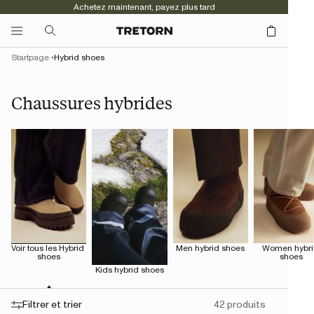
Achetez maintenant, payez plus tard
Startpage
Hybrid shoes
Chaussures hybrides
Voir tous les Hybrid 
Men hybrid shoes
Women hybri
shoes
shoes
Kids hybrid shoes
Filtrer et trier
42 produits