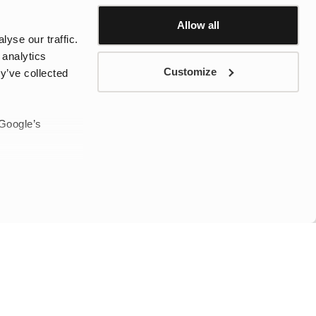
Allow all
se rencontrent pour offrir des modèles adaptés à toutes les
yse our traffic.
tchouc, nous avons perfectionné chaque détail afin de garantir
 analytics
Customize
y’ve collected
itable expression de style personnel. Des silhouettes classiques
tte élégante et intemporelle pour la ville ou un modèle robuste
son design intemporel et son confort exceptionnel. Grâce à sa
 Google’s
ités plus exigeantes. La qualité élevée des matériaux et du
tes les conditions.
odèles innovants conçus pour répondre aux exigences les plus
offrant une excellente imperméabilité, une bonne respirabilité et
ou une randonnée humide en forêt, les bottes Tretorn vous
s teintes classiques comme le noir ou le marron que des couleurs
te pour vous.
responsable pour l’environnement. Nous nous efforçons
de fabrication respectueuses de l’environnement.
arnent le style, le confort et la durabilité. Découvrez notre
 aventures, quel que soit le temps.