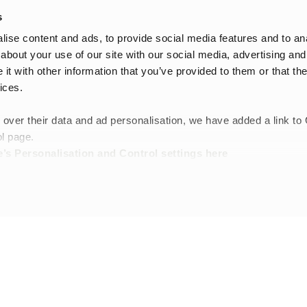
s
de pluie pour homme de Tretorn, où style, confort et fonctionnalité 
ise content and ads, to provide social media features and to anal
 de plus de 100 ans d’expertise dans la fabrication de bottes en caou
onnelles.
about your use of our site with our social media, advertising and
t with other information that you’ve provided to them or that the
re bien plus que de simples chaussures pratiques : elles sont une vér
propose des modèles pour tous les goûts. Que vous recherchiez une bo
ices.
ne nature, Tretorn offre un large choix répondant à tous les besoins.
ues est la Tretorn Wings, une botte de pluie iconique reconnue pour 
 over their data and ad personalisation, we have added a link to
 Wings convient aussi bien à une utilisation quotidienne qu’à des activ
l page.
otection fiable pour garder vos pieds au sec et confortables dans tou
’s Personalisation and Control settings
here
us moderne et technique, notre collection comprend également des m
iquées à partir de matériaux avancés et de techniques de conception 
pes de surfaces. Que vous affrontiez une journée pluvieuse en ville 
s sont infinies : notre collection pour homme comprend aussi bien de
. Quel que soit votre style, il existe une paire de bottes Tretorn fai
 durable, nos bottes de pluie représentent également un choix plus 
logique grâce à l’utilisation de matériaux recyclés et de méthodes 
 de Tretorn sont bien plus qu’un simple accessoire pratique : elles inc
tre nouvelle paire favorite, prête à vous accompagner dans toutes vos