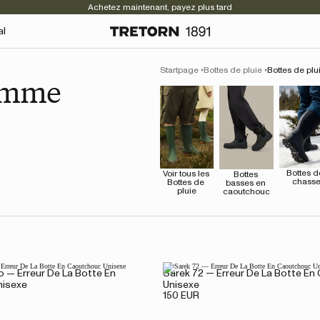
Achetez maintenant, payez plus tard
al
Startpage
Bottes de pluie
Bottes de pl
homme
Bottes de
Voir tous les 
Bottes 
chass
Bottes de 
basses en 
pluie
caoutchouc
o — Erreur De La Botte En
Sarek 72 — Erreur De La Botte E
nisexe
Unisexe
150 EUR