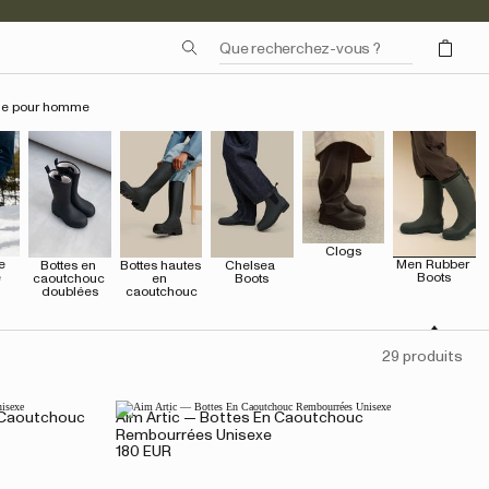
uie pour homme
Clogs
 
Men Rubber 
Bottes en 
Bottes hautes 
Chelsea 
e
Boots
caoutchouc 
en 
Boots
doublées
caoutchouc
29 produits
n Caoutchouc
Aim Artic — Bottes En Caoutchouc
Rembourrées Unisexe
180 EUR