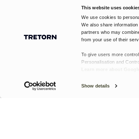
This website uses cookie
Bottes de
Découvrez la vaste collection de bottes 
We use cookies to personal
occasions et à toutes les saisons. Forts
pluie pour
une qualité et des performances excepti
We also share information 
homme –
partners who may combine i
Nos bottes de pluie sont conçues pour êt
imperméables
aux détails modernes, notre collection 
from your use of their serv
et fonctionnel pour les aventures en plei
et
L’un de nos modèles les plus emblématiq
polyvalentes |
To give users more control
construction souple et flexible, la botte
Personalisation and Contro
Tretorn
processus de fabrication garantit une pr
Learn more about Google
Pour ceux qui recherchent une botte pl
élevées. Nos bottes techniques sont fabr
une adhérence optimale sur différents ty
Show details
garderont au sec et à l’aise.
Côté couleurs et motifs, les possibilité
plus audacieuses et des imprimés tendance
Conçues avec soin et dans une démarche
constamment de réduire notre impact éco
En résumé, les bottes de pluie pour homme
collection dès aujourd’hui et trouvez vo