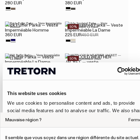
280 EUR
380 EUR
Brick Puffer Parka — Veste
Arlo Insulated Parka — Veste
50%
Imperméable Homme
Imperméable La Dame
360 EUR
225 EUR
450 EUR
Hill Puffer Parka — Veste
AKTIV COLD WEATHER
50%
Imperméable La Dame
JACKET — veste
370 EUR
imperméable Joues
50 EUR
100 EUR
This website uses cookies
Wings Padded Rain Coat —
Park Insulated Coat — Veste
50%
50%
Veste Imperméable Unisexe
Imperméable Homme
We use cookies to personalise content and ads, to provide
90 EUR
180 EUR
160 EUR
320 EUR
social media features and to analyse our traffic. We also sha
information about your use of our site with our social media,
Mauvaise région ?
Ferm
advertising and analytics partners who may combine it with
other information that you’ve provided to them or that they’ve
Affichage 1-16 sur 23 produits
Il semble que vous soyez dans une région différente du site actuel.