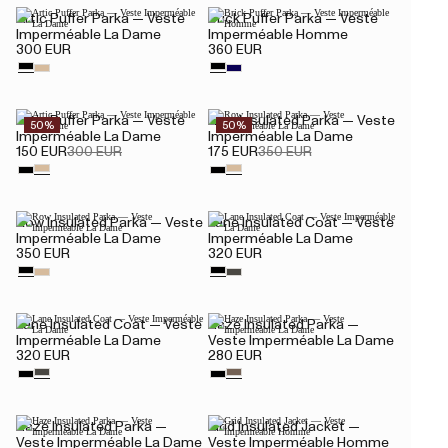
Artic Puffer Parka — Veste
Brick Puffer Parka — Veste
Imperméable La Dame
Imperméable Homme
300 EUR
360 EUR
Artic Puffer Parka — Veste
Row Insulated Parka — Veste
50%
50%
Imperméable La Dame
Imperméable La Dame
150 EUR
300 EUR
175 EUR
350 EUR
Row Insulated Parka — Veste
Lane Insulated Coat — Veste
Imperméable La Dame
Imperméable La Dame
350 EUR
320 EUR
Lane Insulated Coat — Veste
Haze Insulated Parka —
Imperméable La Dame
Veste Imperméable La Dame
320 EUR
280 EUR
Haze Insulated Parka —
Grid Insulated Jacket —
Veste Imperméable La Dame
Veste Imperméable Homme