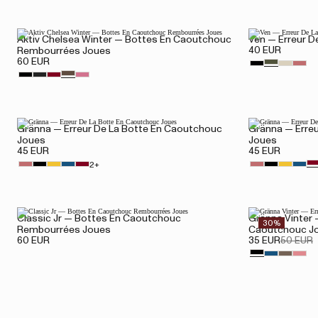
Aktiv Chelsea Winter — Bottes En Caoutchouc
Ven — Erreur D
40 EUR
Rembourrées Joues
60 EUR
Gränna — Erreur De La Botte En Caoutchouc
Gränna — Erre
Joues
Joues
45 EUR
45 EUR
2+
Classic Jr — Bottes En Caoutchouc
Gränna Vinter 
30%
Rembourrées Joues
Caoutchouc J
60 EUR
35 EUR
50 EUR