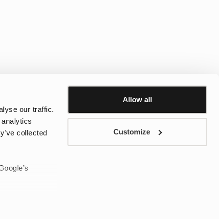
ettre de bouger librement et offrir la bonne protection lorsque la
doublées et des
chaussures hybrides imperméables
pour la
Allow all
yse our traffic.
utiles lorsque les enfants ont besoin d’une chaussure plus souple
 analytics
des chaussures plus chaudes peuvent aider à garder les pieds au
Customize
y’ve collected
ée et de boue, les bottes de pluie sont souvent le choix le plus
 Google’s
ybrides peuvent être plus adaptées car elles se rapprochent
e préférables à des bottes non doublées, surtout si l’enfant reste