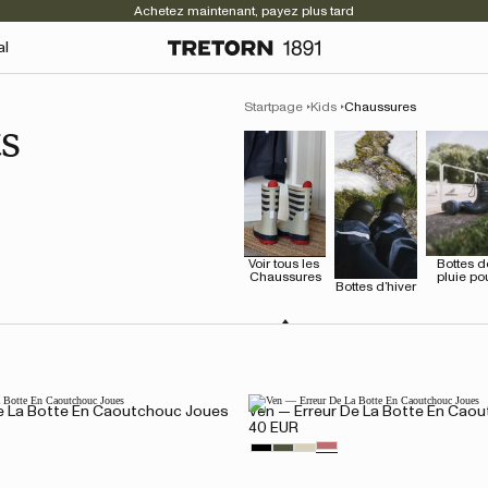
Achetez maintenant, payez plus tard
al
Startpage
Kids
Chaussures
s
Voir tous les 
Bottes de
Chaussures
pluie po
Bottes d’hiver
e La Botte En Caoutchouc Joues
Ven — Erreur De La Botte En Cao
40 EUR