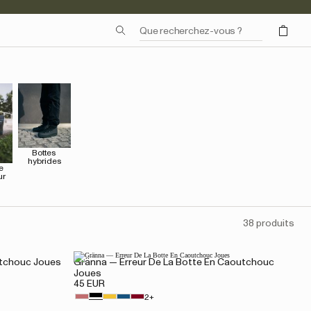
Bottes 
hybrides
 
ur
38 produits
utchouc Joues
Gränna — Erreur De La Botte En Caoutchouc
Joues
45 EUR
2+