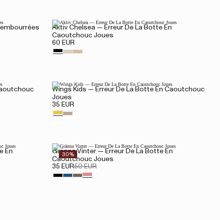
Rembourrées
Aktiv Chelsea — Erreur De La Botte En
Caoutchouc Joues
60 EUR
Caoutchouc
Wings Kids — Erreur De La Botte En Caoutchouc
Joues
35 EUR
e En
Gränna Vinter — Erreur De La Botte En
30%
Caoutchouc Joues
35 EUR
50 EUR