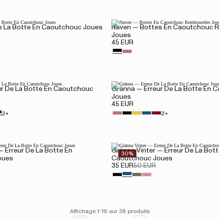
e La Botte En Caoutchouc Joues
Naven — Bottes En Caoutchouc 
Joues
45 EUR
ur De La Botte En Caoutchouc
Gränna — Erreur De La Botte En 
Joues
45 EUR
2+
2+
— Erreur De La Botte En
Gränna Vinter — Erreur De La Bott
30%
oues
Caoutchouc Joues
35 EUR
50 EUR
Affichage 1-16 sur 38 produits