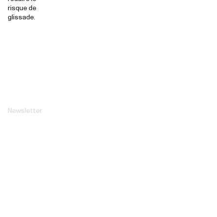
risque de
glissade.
Newsletter
Inscrivez-
vous et
bénéficiez
de 10 % de
réduction
+ des offres
exclusives
et les