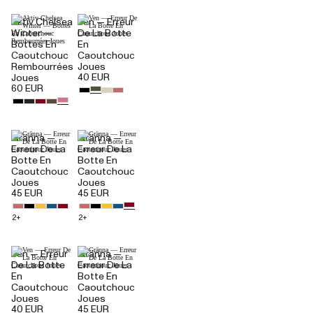
Aktiv Chelsea
Ven — Erreur
Winter —
De La Botte
Bottes En
En
Caoutchouc
Caoutchouc
Rembourrées
Joues
40 EUR
Joues
60 EUR
Gränna —
Gränna —
Erreur De La
Erreur De La
Botte En
Botte En
Caoutchouc
Caoutchouc
Joues
Joues
45 EUR
45 EUR
2+
2+
Ven — Erreur
Gränna —
De La Botte
Erreur De La
En
Botte En
Caoutchouc
Caoutchouc
Joues
Joues
40 EUR
45 EUR