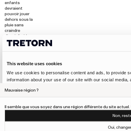
enfants
devraient
pouvoir jouer
dehors sous la
pluie sans
craindre
d’avoir froid ou
les pieds
mouillés. C’est
pourquoi
toutes nos
This website uses cookies
bottes sont
100 %
We use cookies to personalise content and ads, to provide so
imperméables.
information about your use of our site with our social media,
Fabriquées
avec des
information that you’ve provided to them or that they’ve colle
Mauvaise région ?
matériaux de
haute qualité,
To give users more control over their data and ad personalis
elles sont
Il semble que vous soyez dans une région différente du site actue
page.
conçues pour
durer
Learn more about Google’s Personalisation and Control 
Non, rest
longtemps et
peuvent
Oui, change
facilement