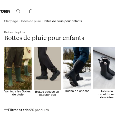
enant,
 plus
Startpage
Bottes de pluie
Bottes de pluie pour enfants
Bottes de pluie
Bottes de pluie pour enfants
Bottes de chasse
Bottes en 
Voir tous les Bottes 
Bottes basses en 
caoutchouc 
de pluie
caoutchouc
doublées
Filtrer et trier
26 produits