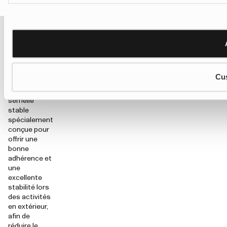
être
transmises à
un frère, une
sœur ou un
autre enfant.
Nos bottes
de pluie sont
Cu
également
dotées d’une
semelle
stable
spécialement
conçue pour
offrir une
bonne
adhérence et
une
excellente
stabilité lors
des activités
en extérieur,
afin de
réduire le