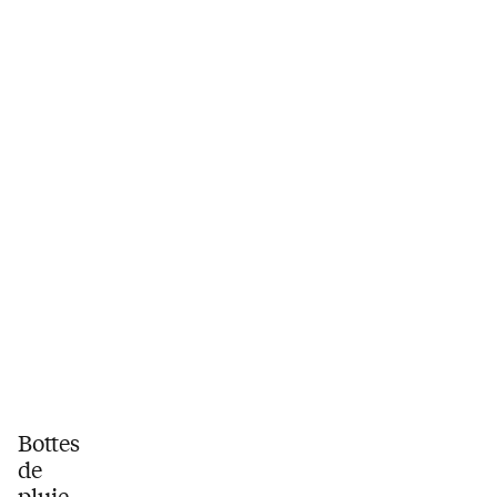
Bottes
de
pluie