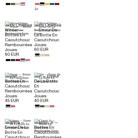
2+
Aktiv Chelsea
Aktiv Chelsea
Winter —
— Erreur De
Bottes En
La Botte En
Caoutchouc
Caoutchouc
Rembourrées
Joues
60 EUR
Joues
60 EUR
Naven —
Ven — Erreur
Bottes En
De La Botte
Caoutchouc
En
Rembourrées
Caoutchouc
Joues
Joues
45 EUR
40 EUR
Gränna —
Classic Jr —
Erreur De La
Bottes En
Botte En
Caoutchouc
Caoutchouc
Rembourrées