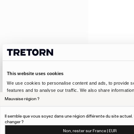
This website uses cookies
We use cookies to personalise content and ads, to provide s
features and to analyse our traffic. We also share informatio
our site with our social media, advertising and analytics pa
Mauvaise région ?
combine it with other information that you’ve provided to them
collected from your use of their services.
Il semble que vous soyez dans une région différente du site actue
changer ?
To give users more control over their data and ad personalis
Non, rester sur France | EUR
added a link to Google’s Personalisation and Control page.