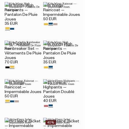
Kids Wings High
Kids Wings
Rainpants —
Raincoat —
Pantalon De Pluie
Imperméable Joues
50 EUR
Joues
35 EUR
Kids Packable
Kids Wings High
Rainbreaker Set —
Rainpants —
Vêtements De Pluie
Pantalon De Pluie
Joues
Joues
70 EUR
35 EUR
Kids Wings
Aktiv Fleece
Raincoat —
Highpants —
Imperméable Joues
Pantalon Doublé
50 EUR
Joues
40 EUR
Aktiv Fleece Jacket
Aktiv Fleece Jacket
40%
— Imperméable
— Imperméable