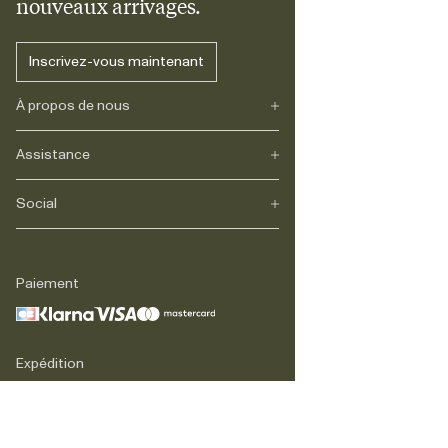
nouveaux arrivages.
Inscrivez-vous maintenant
À propos de nous
Assistance
Notre héritage
Journals
Carrière
Social
FAQs
Livraison
Retours
Instagram
Réclamations
TikTok
Paiement
Contact
Facebook
Légal
LinkedIn
Expédition