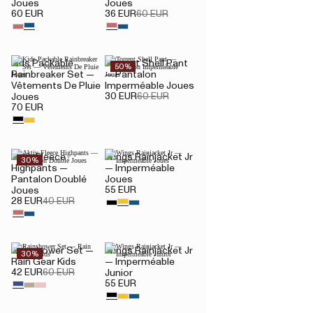
Joues
Joues
60 EUR
36 EUR
60 EUR
Kids Packable
Torrent Shell Pant
50%
Rainbreaker Set —
— Pantalon
Vêtements De Pluie
Imperméable Joues
30 EUR
60 EUR
Joues
70 EUR
Aktiv Fleece
Wings Rainjacket Jr
30%
Highpants —
— Imperméable
Pantalon Doublé
Joues
55 EUR
Joues
28 EUR
40 EUR
Rainshower Set —
Wings Rainjacket Jr
30%
Rain Gear Kids
— Imperméable
42 EUR
60 EUR
Junior
55 EUR