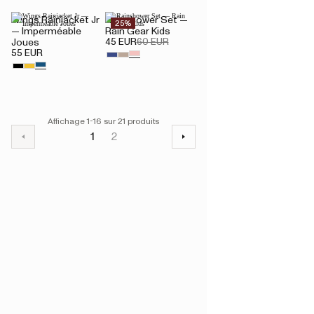
Wings Rainjacket Jr
Rainshower Set —
25%
— Imperméable
Rain Gear Kids
45 EUR
60 EUR
Joues
55 EUR
Affichage 1-16 sur 21 produits
1
2