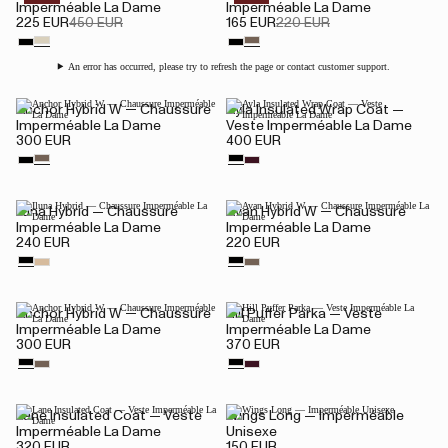
Imperméable La Dame
Imperméable La Dame
225 EUR
450 EUR
165 EUR
220 EUR
An error has occurred, please try to refresh the page or contact customer support.
Anchor Hybrid W — Chaussure
Ayla Insulated Wrap Coat —
Imperméable La Dame
Veste Imperméable La Dame
300 EUR
400 EUR
Iluna Hybrid — Chaussure
Avan Hybrid W — Chaussure
Imperméable La Dame
Imperméable La Dame
240 EUR
220 EUR
Anchor Hybrid W — Chaussure
Hill Puffer Parka — Veste
Imperméable La Dame
Imperméable La Dame
300 EUR
370 EUR
Lane Insulated Coat — Veste
Wings Long — Imperméable
Imperméable La Dame
Unisexe
320 EUR
150 EUR