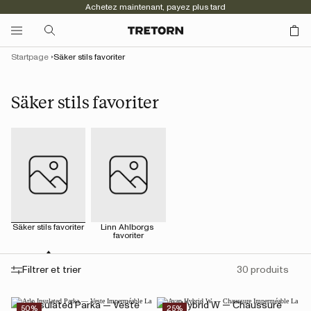
Achetez maintenant, payez plus tard
Startpage
Säker stils favoriter
Säker stils favoriter
Säker stils favoriter
Linn Ahlborgs 
favoriter
Filtrer et trier
30 produits
Arlo Insulated Parka — Veste
Avan Hybrid W — Chaussure
50%
25%