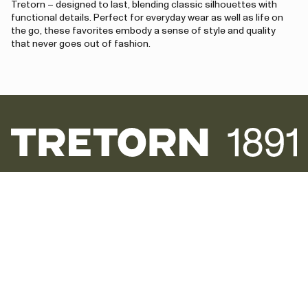
Tretorn – designed to last, blending classic silhouettes with
functional details. Perfect for everyday wear as well as life on
the go, these favorites embody a sense of style and quality
that never goes out of fashion.
Newsletter
Inscrivez-vous et bénéficiez de 10 % de
réduction + des offres exclusives et les
dernières nouvelles sur les nouveaux
arrivages.
Inscrivez-vous maintenant