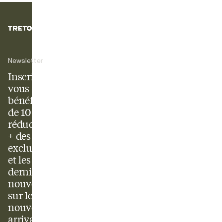
Newsletter
Inscrivez-
vous et
bénéficiez
de 10 % de
réduction
+ des offres
exclusives
et les
dernières
nouvelles
sur les
nouveaux
arrivages.