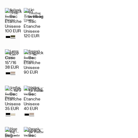
Rollpack
Fårö
— Sac
Travelbag
Étanche
— Sac
Unisexe
Étanche
100 EUR
Unisexe
120 EUR
Laptop
Basepack
Case
— Sac
15"/16
Étanche
38 EUR
Unisexe
90 EUR
Acc Bag
Washbag
— Sac
— Sac
Étanche
Étanche
Unisexe
Unisexe
35 EUR
40 EUR
Moon
Daypack
Bag —
— Sac