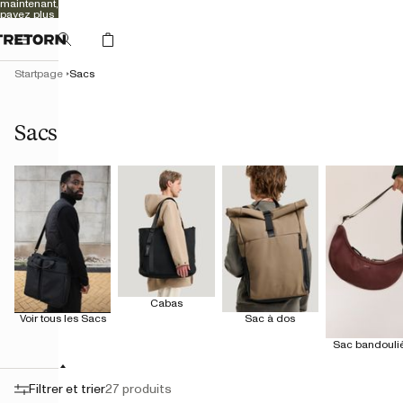
maintenant,
payez plus
tard
Startpage
Sacs
Sacs
Cabas
Voir tous les Sacs
Sac à dos
Sac bandouli
Filtrer et trier
27 produits