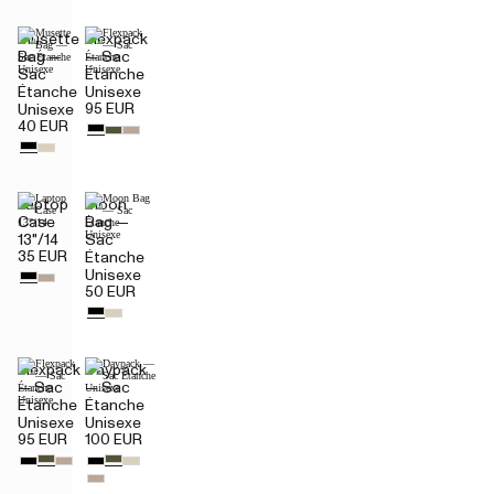
Musette
Flexpack
Bag —
— Sac
Sac
Étanche
Étanche
Unisexe
95 EUR
Unisexe
40 EUR
Laptop
Moon
Case
Bag —
13"/14
Sac
35 EUR
Étanche
Unisexe
50 EUR
Flexpack
Daypack
— Sac
— Sac
Étanche
Étanche
Unisexe
Unisexe
95 EUR
100 EUR