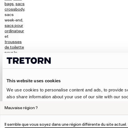
bags
,
sacs
crossbody
,
sacs
week-end,
sacs pour
ordinateur
et
trousses
de toilette
pour le
travail, les
trajets, les
voyages et
le
quotidien.
This website uses cookies
Le modèle le
We use cookies to personalise content and ads, to provide so
plus adapté
also share information about your use of our site with our so
dépend de ce
may combine it with other information that you’ve provided to
que vous
Mauvaise région ?
their services.
devez
transporter.
Un sac à dos
To give users more control over their data and ad personalis
Il semble que vous soyez dans une région différente du site actue
convient bien