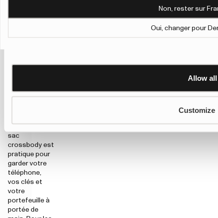
Personalisation and Control page.
lorsque vous
Non, rester sur Fra
souhaitez
Learn more about Google’s Personalisation and Control 
répartir le
Oui, changer pour De
poids sur les
épaules. Un
tote bag offre
un
compartiment
Allow all
principal
spacieux pour
le travail, le
sport ou les
Customize
courses,
tandis qu’un
sac
crossbody est
pratique pour
garder votre
téléphone,
vos clés et
votre
portefeuille à
portée de