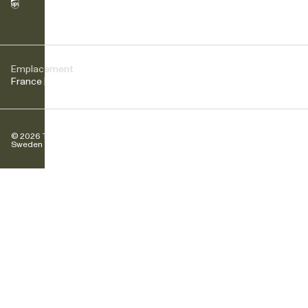
Emplacement
France | EUR
© 2026 Tretorn
Sweden AB