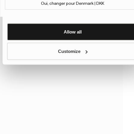
personalisation, we have added a link to Google’s
Oui, changer pour Denmark | DKK
Personalisation and Control page.
Show details
Learn more about Google’s Personalisation and Control
settings
here
Allow all
Customize