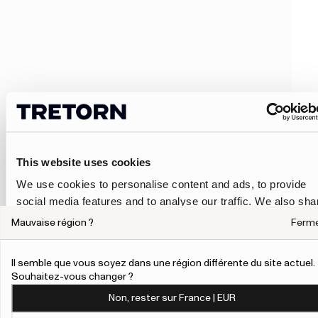
This website uses cookies
We use cookies to personalise content and ads, to provide
social media features and to analyse our traffic. We also sha
information about your use of our site with our social media,
Mauvaise région ?
Ferm
advertising and analytics partners who may combine it with
other information that you’ve provided to them or that they’ve
Il semble que vous soyez dans une région différente du site actuel.
collected from your use of their services.
Souhaitez-vous changer ?
Non, rester sur France | EUR
To give users more control over their data and ad