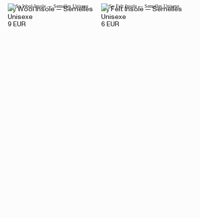
Sy Wool Insole — Semelles
Sy Felt Insole — Semelles
Unisexe
Unisexe
9 EUR
6 EUR