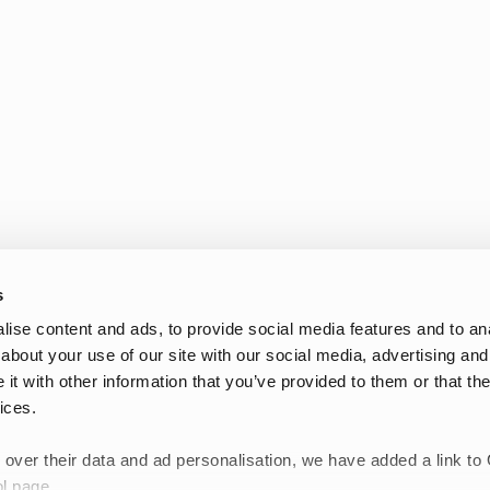
s
ise content and ads, to provide social media features and to anal
about your use of our site with our social media, advertising and
Newsletter
t with other information that you’ve provided to them or that the
Inscrivez-vous et bénéfic
ices.
exclusives et les derniè
 over their data and ad personalisation, we have added a link to
Inscrivez-vous maintenant
l page.