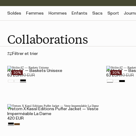
Soldes
Femmes
Hommes
Enfants
Sacs
Sport
Journ
Collaborations
Filtrer et trier
Nylite 67 — Baskets Unisexe
Nylite 67 — Ba
30%
30%
63 EUR
90 EUR
63 EUR
90 EUR
Tretorn X Kassl Editions Puffer Jacket — Veste
Imperméable La Dame
420 EUR