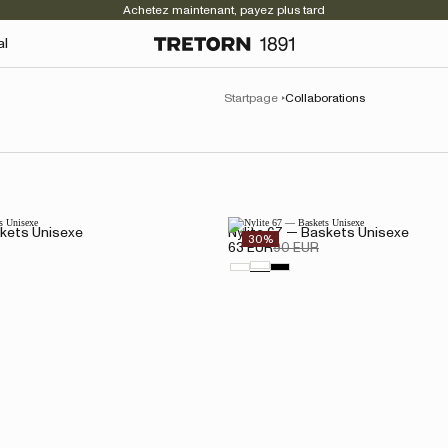
Achetez maintenant, payez plus tard
al
Startpage
Collaborations
skets Unisexe
Nylite 67 — Baskets Unisexe
30%
63 EUR
90 EUR