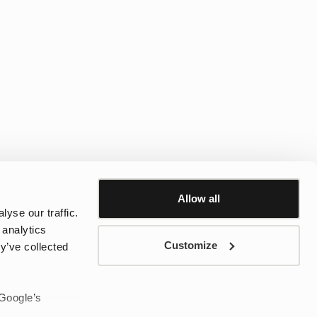
Allow all
yse our traffic.
 analytics
Customize
y’ve collected
iez de 10 % de réduction + des offres
res nouvelles sur les nouveaux arrivages.
 Google’s