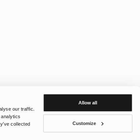
Allow all
yse our traffic.
sse trouver le modèle qui lui convient. Grâce à leur design
 analytics
up de nos vestes de pluie sont également coupe-vent et dotées de
Customize
y’ve collected
stes Wings sont un excellent choix. Si vous privilégiez davantage
t des vestes de pluie doublées, idéales pour les journées plus