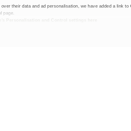
leté : les matériaux utilisés sont conçus pour être facilement lavés à 
 over their data and ad personalisation, we have added a link to
l page.
eulement élégante et confortable, elle est aussi fabriquée en PU et 1
r l’environnement. Beaucoup de nos vestes de pluie sont entièrement 
’s Personalisation and Control settings
here
Newsletter
Inscrivez-vous et bénéfic
exclusives et les derniè
Inscrivez-vous maintenant
À propos de nous