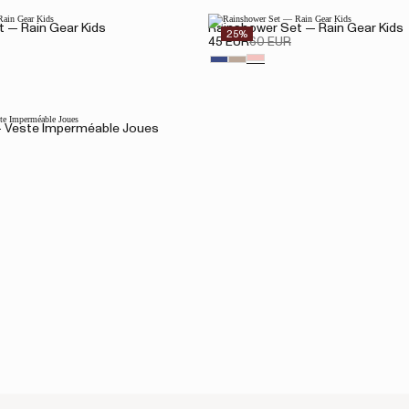
 — Rain Gear Kids
Rainshower Set — Rain Gear Kids
25%
45 EUR
60 EUR
— Veste Imperméable Joues