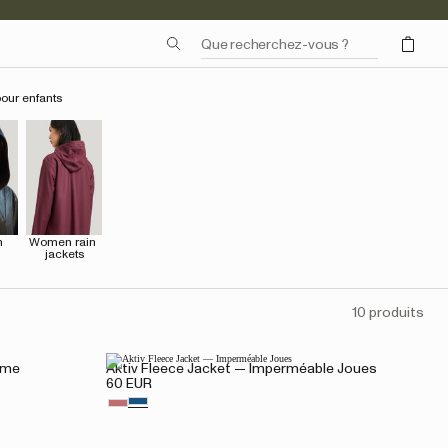
pour enfants
 
Women rain 
jackets
10 produits
mme
Aktiv Fleece Jacket — Imperméable Joues
60 EUR