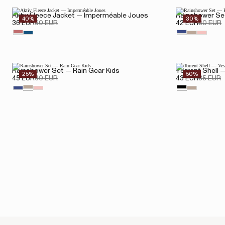
Aktiv Fleece Jacket — Imperméable Joues
Rainshower Set
40%
30%
36 EUR
60 EUR
42 EUR
60 EUR
Rainshower Set — Rain Gear Kids
Torrent Shell 
25%
50%
45 EUR
60 EUR
43 EUR
85 EUR