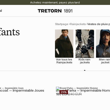
Achetez maintenant, payez plus tard
al
Startpage
Rainjackets
Vestes de pluie 
fants
Voir tous les 
Kids rain 
Men rain
Rainjackets
jackets
jacket
incoat — Imperméable Joues
Bound Parka — Imperméable Ho
25%
180 EUR
240 EUR