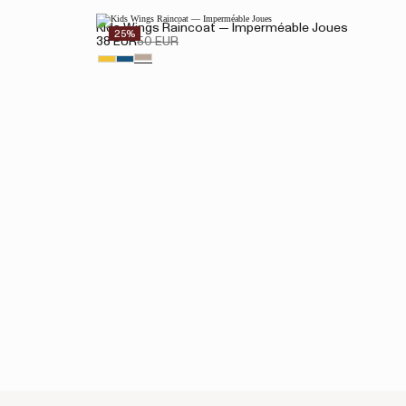
Kids Wings Raincoat — Imperméable Joues
25%
38 EUR
50 EUR