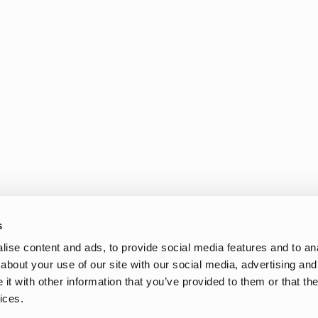
s
ise content and ads, to provide social media features and to anal
ariété de couleurs, de tailles et de motifs afin que chaque enfant pui
about your use of our site with our social media, advertising and
ions et se portent aussi bien en forêt que sur l’aire de jeux. Beauco
t with other information that you’ve provided to them or that the
nts jouer dehors en toute liberté.
ices.
nt ? Si vous recherchez un modèle léger, élégant et intemporel, nos ve
tive Fleece pourrait davantage vous convenir. Nous proposons égalemen