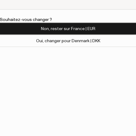
l. Souhaitez-vous changer ?
Non, rester sur France | EUR
Oui, changer pour Denmark | DKK