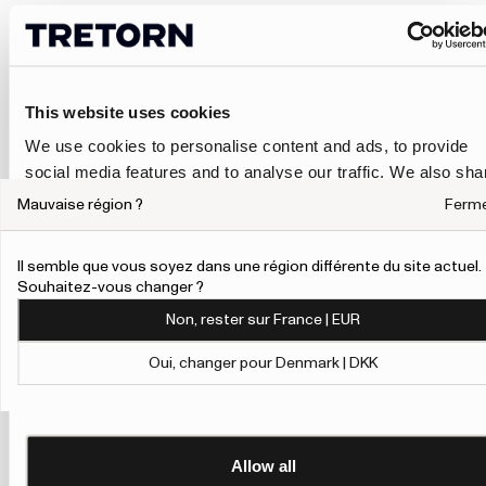
This website uses cookies
We use cookies to personalise content and ads, to provide
social media features and to analyse our traffic. We also sha
information about your use of our site with our social media,
Mauvaise région ?
Ferm
advertising and analytics partners who may combine it with
other information that you’ve provided to them or that they’ve
Il semble que vous soyez dans une région différente du site actuel.
collected from your use of their services.
Souhaitez-vous changer ?
Non, rester sur France | EUR
To give users more control over their data and ad
personalisation, we have added a link to Google’s
Oui, changer pour Denmark | DKK
Personalisation and Control page.
Show details
Learn more about Google’s Personalisation and Control
settings
here
Allow all