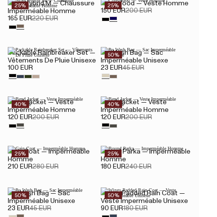
Avan Hybrid M — Chaussure
Core Hood — Veste Homme
25%
25%
150 EUR
200 EUR
Imperméable Homme
165 EUR
220 EUR
Packable Rainbreaker Set —
Pu Wash Bag — Sac
50%
Vêtements De Pluie Unisexe
Imperméable Unisexe
100 EUR
23 EUR
45 EUR
Bend Jacket — Veste
Bend Jacket — Veste
40%
40%
Imperméable Homme
Imperméable Homme
120 EUR
200 EUR
120 EUR
200 EUR
Gain Coat — Imperméable
Bound Parka — Imperméable
25%
25%
Homme
Homme
210 EUR
280 EUR
180 EUR
240 EUR
Pu Wash Bag — Sac
Wings Padded Rain Coat —
50%
50%
Imperméable Unisexe
Veste Imperméable Unisexe
23 EUR
45 EUR
90 EUR
180 EUR