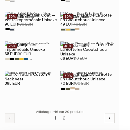
Wings Padded Rain Coat —
Wings — Erreur De La Botte
50%
30%
Veste Imperméable Unisexe
En Caoutchouc Unisexe
90 EUR
180 EUR
49 EUR
70 EUR
Wings Rainjacket —
Chelsea Classic — Erreur De
25%
40%
Imperméable Unisexe
La Botte En Caoutchouc
68 EUR
90 EUR
Unisexe
66 EUR
110 EUR
3+
Eton X Tretorn Cotton V
Garpa — Erreur De La Botte
30%
Neck Vest
En Caoutchouc Unisexe
395 EUR
70 EUR
100 EUR
Affichage 1-16 sur 20 produits
1
2