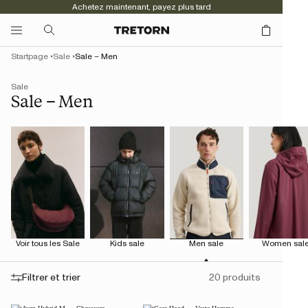
Achetez maintenant, payez plus tard
Startpage
Sale
Sale – Men
Sale
Sale – Men
Voir tous les Sale
Kids sale
Men sale
Women sal
Filtrer et trier
20 produits