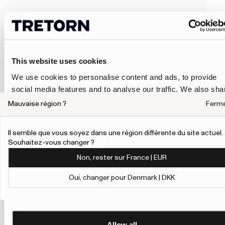
This website uses cookies
We use cookies to personalise content and ads, to provide
social media features and to analyse our traffic. We also sha
information about your use of our site with our social media,
Mauvaise région ?
Ferm
advertising and analytics partners who may combine it with
other information that you’ve provided to them or that they’ve
Il semble que vous soyez dans une région différente du site actuel.
collected from your use of their services.
Souhaitez-vous changer ?
Non, rester sur France | EUR
To give users more control over their data and ad
personalisation, we have added a link to Google’s
Oui, changer pour Denmark | DKK
Personalisation and Control page.
Show details
Learn more about Google’s Personalisation and Control
settings
here
Allow all