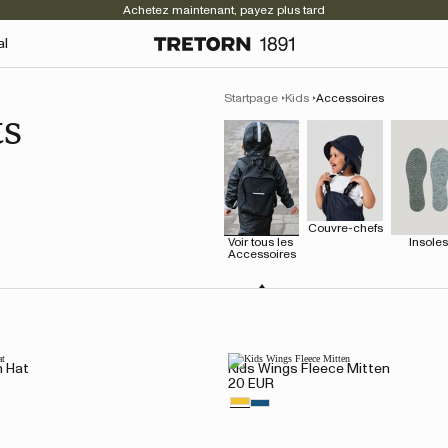
Achetez maintenant, payez plus tard
al
Startpage
Kids
Accessoires
ts
Couvre-chefs
Voir tous les 
Insole
Accessoires
n Hat
Kids Wings Fleece Mitten
20 EUR