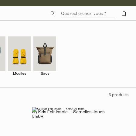
s
Moufles
Sacs
6 produits
Sy Kids Felt Insole — Semelles Joues
5 EUR