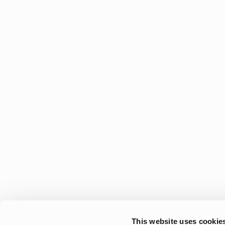
This website uses cookie
Accessoires enfant – détails pratiques pour l