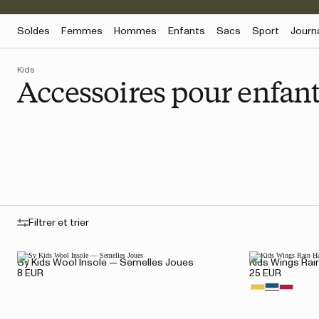
Soldes
Femmes
Hommes
Enfants
Sacs
Sport
Journ
Kids
Accessoires pour enfan
Filtrer et trier
Sy Kids Wool Insole — Semelles Joues
Kids Wings Rai
8 EUR
25 EUR