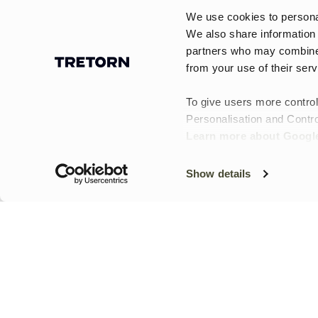
Des
We use cookies to personal
accessoires
Vous trouverez ici des accessoires enfant ada
We also share information 
moufles
et des
semelles intérieures
qui peuven
pratiques
partners who may combine i
Un chapeau de pluie et des moufles imperméable
pour les
from your use of their serv
chaussures et les bottes plus confortables, tan
aventures
Comment choisir des accessoires pour enfa
du
To give users more control
Réfléchissez d’abord au moment et à la manière 
quotidien
Personalisation and Contro
et la place pour des couches supplémentaires peu
Learn more about Google
et enfiler lui-même.
Questions fréquentes sur les accessoires e
Show details
Quels accessoires sont utiles pour les jours de p
Un chapeau de pluie, des moufles imperméables
Quand les semelles intérieures sont-elles un bo
Les semelles intérieures sont utiles lorsque l
chaussures plus confortable pendant de long
Quel sac convient à la maternelle et à l’école ?
Un sac à dos léger avec de la place pour une 