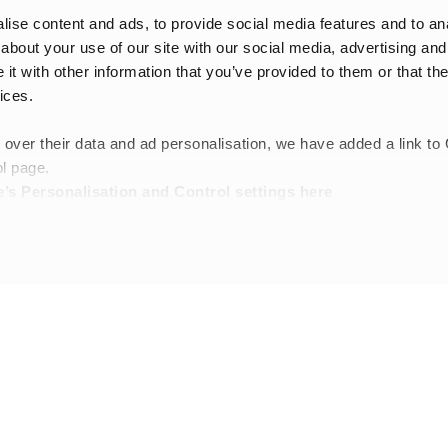
ise content and ads, to provide social media features and to anal
ptés à la maternelle, à l’école, aux sorties et aux jeux en extérieur
about your use of our site with our social media, advertising and
t faire une vraie différence lorsque la météo change ou que la journ
t with other information that you’ve provided to them or that the
s sont utiles lorsque l’enfant reste dehors sous la pluie ou dans la 
ices.
dis qu’un sac enfant facilite le transport d’une tenue de rechange, de 
nt
 over their data and ad personalisation, we have added a link to
dont l’accessoire sera utilisé. Pour les jours de pluie, la protection 
l page.
vent faire une plus grande différence. Pour l’école et la maternelle, il
’s Personalisation and Control settings
here
nfant
luie ?
 et un sac résistant aux intempéries sont pratiques lorsque l’enfant 
n choix ?
es chaussures semblent un peu trop grandes, lorsque l’enfant a besoin
ues journées.
tenue de rechange, une gourde et de petits essentiels est souvent un b