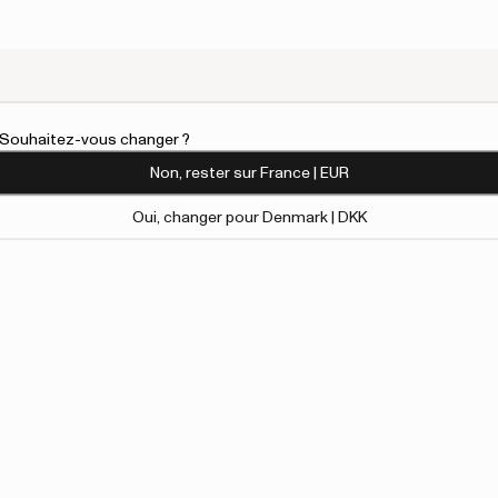
l. Souhaitez-vous changer ?
Non, rester sur France | EUR
Oui, changer pour Denmark | DKK