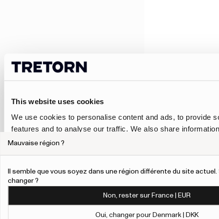
This website uses cookies
We use cookies to personalise content and ads, to provide s
features and to analyse our traffic. We also share informatio
our site with our social media, advertising and analytics pa
Mauvaise région ?
combine it with other information that you’ve provided to them
collected from your use of their services.
Il semble que vous soyez dans une région différente du site actue
changer ?
To give users more control over their data and ad personalis
Non, rester sur France | EUR
added a link to Google’s Personalisation and Control page.
Learn more about Google’s Personalisation and Control 
Oui, changer pour Denmark | DKK