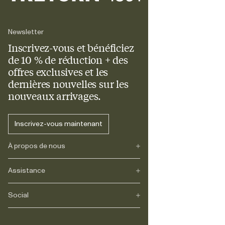
Newsletter
Inscrivez-vous et bénéficiez
de 10 % de réduction + des
offres exclusives et les
dernières nouvelles sur les
nouveaux arrivages.
Inscrivez-vous maintenant
À propos de nous
Assistance
Notre héritage
Journals
Carrière
Social
FAQs
Livraison
Retours
Instagram