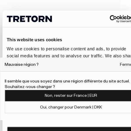
This website uses cookies
We use cookies to personalise content and ads, to provide
social media features and to analyse our traffic. We also sha
information about your use of our site with our social media,
Mauvaise région ?
Ferm
advertising and analytics partners who may combine it with
other information that you’ve provided to them or that they’ve
Il semble que vous soyez dans une région différente du site actuel.
collected from your use of their services.
Souhaitez-vous changer ?
Non, rester sur France | EUR
To give users more control over their data and ad
personalisation, we have added a link to Google’s
Oui, changer pour Denmark | DKK
Personalisation and Control page.
Show details
Learn more about Google’s Personalisation and Control
settings
here