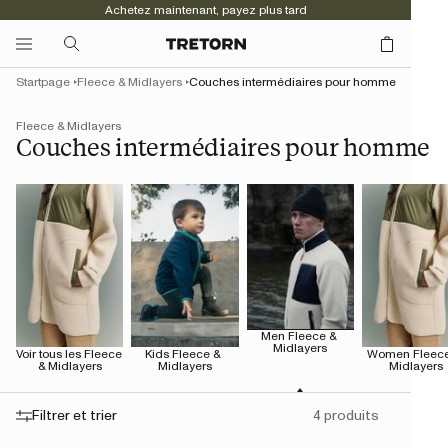
Achetez maintenant, payez plus tard
Startpage
Fleece & Midlayers
Couches intermédiaires pour homme
Fleece & Midlayers
Couches intermédiaires pour homme
Men Fleece & 
Midlayers
Voir tous les Fleece 
Kids Fleece & 
Women Fleece
& Midlayers
Midlayers
Midlayers
Filtrer et trier
4 produits