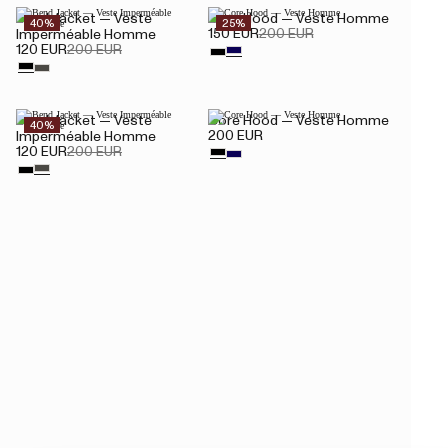
Bend Jacket — Veste
Core Hood — Veste Homme
40%
25%
150 EUR
200 EUR
Imperméable Homme
120 EUR
200 EUR
Bend Jacket — Veste
Core Hood — Veste Homme
40%
200 EUR
Imperméable Homme
120 EUR
200 EUR