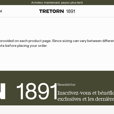
Achetez maintenant, payez plus tard
al
e provided on each product page. Since sizing can vary between differ
s before placing your order.
Newsletter
Inscrivez-vous et bénéfic
exclusives et les derniè
Inscrivez-vous maintenant