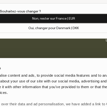
À propos de nous
l. Souhaitez-vous changer ?
Notre héritage
Non, rester sur France | EUR
Journals
Carrière
Oui, changer pour Denmark | DKK
s
ise content and ads, to provide social media features and to anal
Emplacement
about your use of our site with our social media, advertising and
France | EUR
t with other information that you’ve provided to them or that the
ices.
 over their data and ad personalisation, we have added a link to