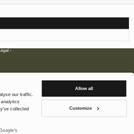
Assistance
Social
FAQs
Instagram
Livraison
TikTok
Retours
Facebook
Réclamations
LinkedIn
Contact
Légal
Allow all
yse our traffic.
Droits d’auteur
 analytics
© 2026 Tretorn Sweden AB
Customize
y’ve collected
 Google’s