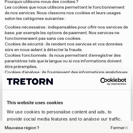
Pourquoi utilisons‑nous des cookies ?
Les cookies que nous utilisons permettent le fonctionnement
de nos services. Nous classons nos cookies et leurs usages
selon les catégories suivantes :
Cookies nécessaires : indispensables pour offrir nos services de
base, par exemple les options de paiement. Nos services ne
fonctionneraient pas sans ces cookies.
Cookies de sécurité : ils rendent nos services et vos données
sûrs en nous aidant à détecter la fraude.
Cookies fonctionnels : ils nous permettent d’enregistrer des
paramètres tels que la langue ou si vos informations doivent
être préremplies.
Cookies d’analyse : ils fournissent des informations analytiques
globales sur votre utilisation de nos services web et permettent
le marketing en analysant votre comportement sur notre site
afin de créer des offres plus pertinentes.
Traitement des cookies
This website uses cookies
Vous avez la possibilité de ne pas consentir à l’utilisation des
cookies et de retirer votre consentement à tout moment en
We use cookies to personalise content and ads, to
modifiant les paramètres de votre ordinateur afin qu’il n’autorise
provide social media features and to analyse our traffic.
pas l’utilisation de cookies. Vous pouvez également configurer
We also share information about your use of our site with
votre navigateur pour qu’il vous avertisse chaque fois qu’un site
Mauvaise région ?
Fermer
tente d’enregistrer un cookie dans votre navigateur. Via les