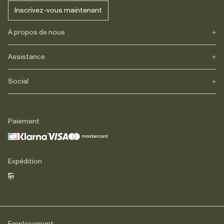
Inscrivez-vous maintenant
À propos de nous
Assistance
Notre héritage
Journals
Carrière
Social
FAQs
Livraison
Retours
Instagram
Réclamations
TikTok
Paiement
Contact
Facebook
Légal
LinkedIn
Expédition
Emplacement