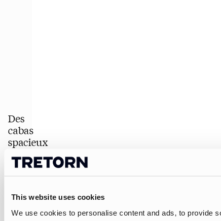
Des
cabas
spacieux
et
imperméables
pour
un
This website uses cookies
usage
quotidien
We use cookies to personalise content and ads, to provide so