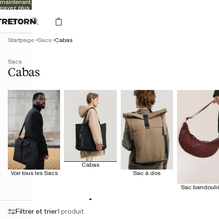
maintenant,
payez plus
tard
Startpage
Sacs
Cabas
Sacs
Cabas
Cabas
Voir tous les Sacs
Sac à dos
Sac bandouli
Filtrer et trier
1 produit