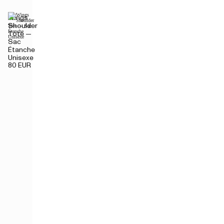
Wings
Shoulder
Tote —
Sac
Étanche
Unisexe
80 EUR