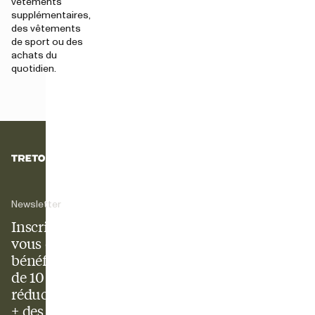
vêtements
supplémentaires,
des vêtements
de sport ou des
achats du
quotidien.
Newsletter
Inscrivez-
vous et
bénéficiez
de 10 % de
réduction
+ des offres