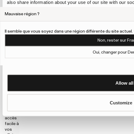
also share information about your use of our site with our so
Tote
bags
may combine it with other information that you’ve provided to
Tretorn –
Mauvaise région ?
their services.
sacs
spacieux
pour le
To give users more control over their data and ad personalis
Il semble que vous soyez dans une région différente du site actue
travail, le
Personalisation and Control page.
Non, rester sur Fra
sport et
Learn more about Google’s Personalisation and Control 
le
Oui, changer pour De
quotidien
Un tote
bag est
un bon
choix
Allow all
lorsque
vous
voulez
beaucoup
Customize
d’espace
et un
accès
facile à
vos